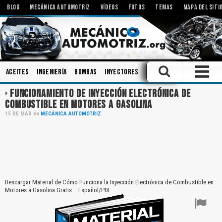
BLOG
MECÁNICA AUTOMOTRIZ
VÍDEOS
FOTOS
TEMAS
MAPA DEL SITI
Aceites
Ingeniería
Bombas
Inyectores
Componentes
Tallere
FUNCIONAMIENTO DE INYECCIÓN ELECTRÓNICA DE
COMBUSTIBLE EN MOTORES A GASOLINA
15
DE
MAR
en
MECÁNICA AUTOMOTRIZ
Descargar Material de Cómo Funciona la Inyección Electrónica de Combustible en
Motores a Gasolina Gratis – Español/PDF.