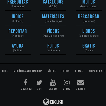
Preguntas
Catálogos
Motos
(Frecuentes)
(PDFs)
(Motocicletas)
Índice
Materiales
Descargar
(Enlaces)
(Guía Trabajo)
(Gratuitos)
Reportar
Vídeos
Libros
(Notificar)
(Alta Calidad FHD)
(Sin Registrarse)
Ayuda
Fotos
Gratis
(Online)
(Imágenes)
(Bajar)
Blog
Mecánica Automotriz
Vídeos
Fotos
Temas
Mapa del Sit
293,403
331
3,890
2,102
31,886
English