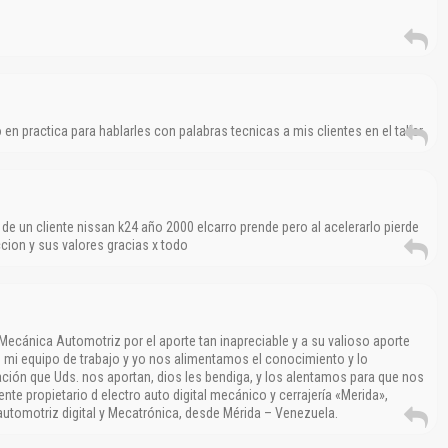
El Título es incorrecto según el contenido.
Texto o Imagen de portada son erróneos.
No carga o no se visualiza el contenido.
n practica para hablarles con palabras tecnicas a mis clientes en el taller
Reportar otro tipo de error...
 de un cliente nissan k24 año 2000 elcarro prende pero al acelerarlo pierde
cion y sus valores gracias x todo
 Mecánica Automotriz por el aporte tan inapreciable y a su valioso aporte
 mi equipo de trabajo y yo nos alimentamos el conocimiento y lo
ón que Uds. nos aportan, dios les bendiga, y los alentamos para que nos
nte propietario d electro auto digital mecánico y cerrajería «Merida»,
automotriz digital y Mecatrónica, desde Mérida – Venezuela.