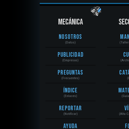
MECÁNICA
SEC
Nosotros
Ma
(Datos)
(Talle
Publicidad
C
(Empresas)
(Arch
Preguntas
Cat
(Frecuentes)
(
Índice
Mat
(Enlaces)
(Guí
Reportar
V
(Notificar)
(Alta 
Ayuda
F