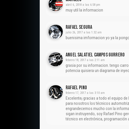
abril 6, 2018 a las 6:58 pm
muy util la informacion
Rafael Segura
julio 26, 2017 a las 1:32 am
buenisima imformacion yo ya la pongo e
ANGEL SALATIEL CAMPOS GURRERO
febrero 18, 2017 a las 2:11 am
grasia por su informacion. tengo carro
potencia quisiera un diagrama de inyec
Rafael Pino
febrero 17, 2017 a las 3:10 am
Excelente¡ gracias a todo el equipo de
para nosotros los técnicos automotriz
engrandecemos mucho con la informaci
sigan instruyendo, soy Rafael Pino gere
técnico en electrónica, programación 