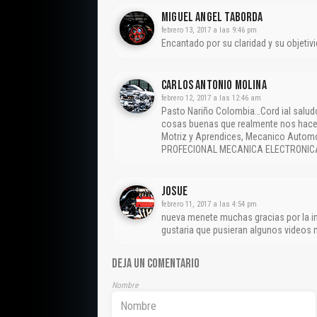
Miguel Angel Taborda
febrero 13, 2017 a las 9:46 pm
Encantado por su claridad y su objetivi
CARLOS ANTONIO MOLINA
febrero 12, 2017 a las 12:46 am
Pasto Nariño Colombia…Cord ial saludo
cosas buenas que realmente nos hace
Motriz y Aprendices, Mecanico Autom
PROFECIONAL MECANICA ELECTRONICA
Josue
febrero 11, 2017 a las 4:54 pm
nueva menete muchas gracias por la i
gustaria que pusieran algunos videos
DEJA UN COMENTARIO
Nombre