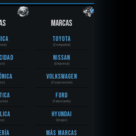
AS
MARCAS
ica
Toyota
ción)
(Compañía)
cidad
Nissan
ico)
(Empresa)
ónica
Volkswagen
tos)
(Corporación)
tica
Ford
ación)
(Fabricante)
lica
Hyundai
os)
(Grupo)
ería
Más Marcas