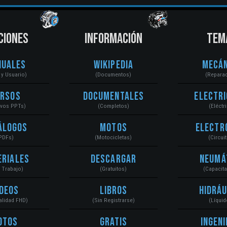
CIONES
INFORMACIÓN
TEM
nuales
Wikipedia
Mecán
r y Usuario)
(Documentos)
(Repara
ursos
Documentales
Electri
ivos PPTs)
(Completos)
(Eléctr
álogos
Motos
Electr
PDFs)
(Motocicletas)
(Circui
eriales
Descargar
Neumá
a Trabajo)
(Gratuitos)
(Capacit
ídeos
Libros
Hidráu
Calidad FHD)
(Sin Registrarse)
(Líquid
otos
Gratis
Ingeni