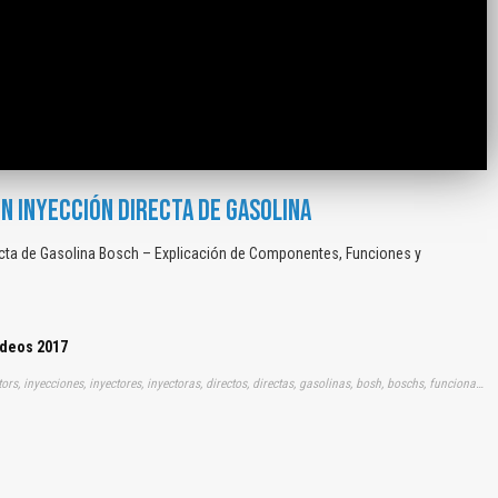
N INYECCIÓN DIRECTA DE GASOLINA
cta de Gasolina Bosch – Explicación de Componentes, Funciones y
ídeos 2017
Tags: videos, vídeos, videito, audio, visual, gratis, gratuito, motors, inyecciones, inyectores, inyectoras, directos, directas, gasolinas, bosh, boschs, funcionamientos, función, partes, rendimientos, animaciones, 3ds, virtual