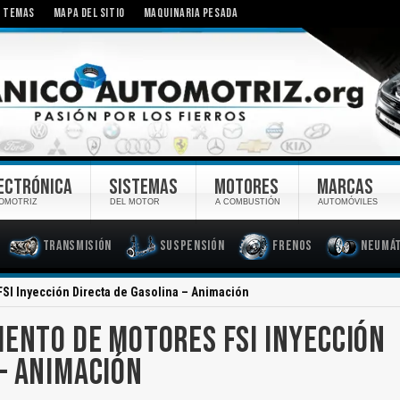
TEMAS
MAPA DEL SITIO
MAQUINARIA PESADA
ECTRÓNICA
SISTEMAS
MOTORES
MARCAS
OMOTRIZ
DEL MOTOR
A COMBUSTIÓN
AUTOMÓVILES
Transmisión
Suspensión
Frenos
Neumát
SI Inyección Directa de Gasolina – Animación
IENTO DE MOTORES FSI INYECCIÓN
 – ANIMACIÓN