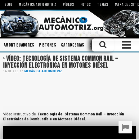
BLOG
MECÁNICA AUTOMOTRIZ
VÍDEOS
FOTOS
TEMAS
MAPA DEL SITI
Amortiguadores
Pistones
Carrocerias
Bombas
Inspecciones
VÍDEO: TECNOLOGÍA DE SISTEMA COMMON RAIL –
INYECCIÓN ELECTRÓNICA EN MOTORES DIÉSEL
16
DE
FEB
en
MECÁNICA AUTOMOTRIZ
Vídeo Instructivo del
Tecnología del Sistema Common Rail – Inyección
Electrónica de Combustible en Motores Diésel.