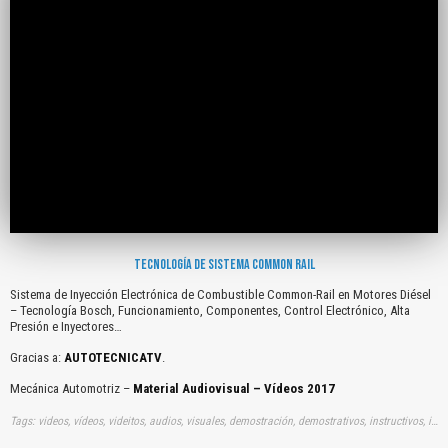
TECNOLOGÍA DE SISTEMA COMMON RAIL
Sistema de Inyección Electrónica de Combustible Common-Rail en Motores Diésel
– Tecnología Bosch, Funcionamiento, Componentes, Control Electrónico, Alta
Presión e Inyectores…
Gracias a:
AUTOTECNICATV
.
Mecánica Automotriz –
Material Audiovisual – Vídeos 2017
Tags: videos, vídeos, videitos, audios, visuales, demostración, demostrativos, instructivos, instrucción, audiovisuales, gratuito, gratis, sistemas, inyecciones, electronicas, combustibles, common-rail, motores, diesels, tecnologias, bosch, bosh, dísels, disels, funcionamientos, componentes, control, electronicos, altas, presiones, inyectores, youtube