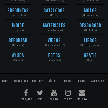
(Empresas)
(Archivos PPTs)
(Completos)
Preguntas
Catálogos
Motos
(Frecuentes)
(PDFs)
(Motocicletas)
Índice
Materiales
Descargar
(Enlaces)
(Guía Trabajo)
(Gratuitos)
Reportar
Vídeos
Libros
(Notificar)
(Alta Calidad FHD)
(Sin Registrarse)
Ayuda
Fotos
Gratis
(Online)
(Imágenes)
(Bajar)
Blog
Mecánica Automotriz
Vídeos
Fotos
Temas
Mapa del Sit
293,403
331
3,890
2,102
31,886