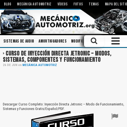
BLOG
MECÁNICA AUTOMOTRIZ
VÍDEOS
FOTOS
TEMAS
MAPA DEL SITI
Sistemas de Audio
Amortiguadores
Modificaciones
Bielas
Aceit
CURSO DE INYECCIÓN DIRECTA JETRONIC – MODOS,
SISTEMAS, COMPONENTES Y FUNCIONAMIENTO
26
DE
JUN
en
MECÁNICA AUTOMOTRIZ
Descargar Curso Completo: Inyección Directa Jetronic – Modo de Funcionamiento,
Sistemas y Funciones Gratis/Español/PDF.