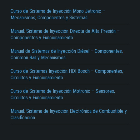
Curso de Sistema de Inyección Mono Jetronic –
Mecanismos, Componentes y Sistemas
Manual: Sistema de Inyección Directa de Alta Presión –
Componentes y Funcionamiento
Manual de Sistemas de Inyección Diésel – Componentes,
Common Rail y Mecanismos
El Título es incorrecto según el contenido.
Curso de Sistemas Inyección HDI Bosch – Componentes,
Texto o Imagen de portada son erróneos.
Circuitos y Funcionamiento
No carga o no se visualiza el contenido.
Curso de Sistema de Inyección Motronic – Sensores,
Reportar otro tipo de error...
Circuitos y Funcionamiento
Manual: Sistema de Inyección Electrónica de Combustible y
Clasificación