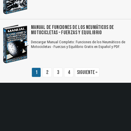
El Título es incorrecto según el contenido.
Texto o Imagen de portada son erróneos.
MANUAL DE FUNCIONES DE LOS NEUMÁTICOS DE
MOTOCICLETAS – FUERZAS Y EQUILIBRIO
No carga o no se visualiza el contenido.
Descargar Manual Completo: Funciones de los Neumáticos de
Reportar otro tipo de error...
Motocicletas - Fuerzas y Equilibrio Gratis en Español y PDF.
1
2
3
4
Siguiente »