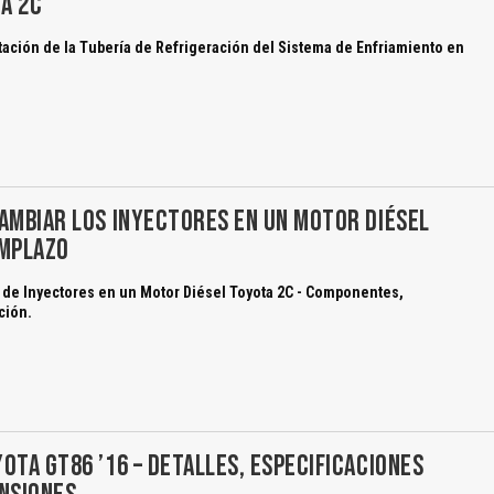
A 2C
ación de la Tubería de Refrigeración del Sistema de Enfriamiento en
El Título es incorrecto según el contenido.
Texto o Imagen de portada son erróneos.
AMBIAR LOS INYECTORES EN UN MOTOR DIÉSEL
No carga o no se visualiza el contenido.
EMPLAZO
Reportar otro tipo de error...
de Inyectores en un Motor Diésel Toyota 2C - Componentes,
ción.
OTA GT86 ’16 – DETALLES, ESPECIFICACIONES