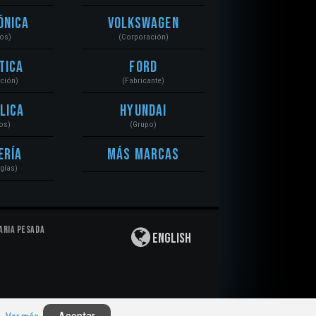
ónica
Volkswagen
tos)
(Corporación)
tica
Ford
ación)
(Fabricante)
lica
Hyundai
os)
(Grupo)
ería
Más Marcas
gías)
aria Pesada
English
Privacidad
|
Derechos de Autor
|
Responsabilidad