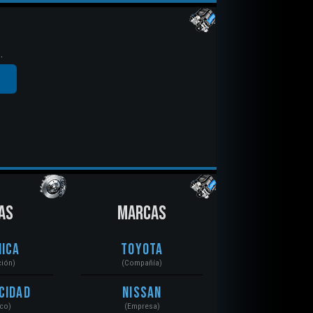
.
AS
MARCAS
ica
Toyota
ción)
(Compañía)
cidad
Nissan
ico)
(Empresa)