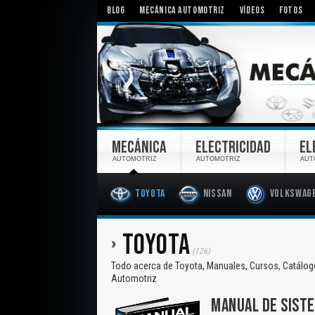
BLOG
MECÁNICA AUTOMOTRIZ
VÍDEOS
FOTOS
MECÁNICA
ELECTRICIDAD
EL
AUTOMOTRIZ
AUTOMOTRIZ
AUT
Toyota
Nissan
Volkswag
TOYOTA
(126)
Todo acerca de Toyota, Manuales, Cursos, Catálogos
Automotriz
MANUAL DE SISTE