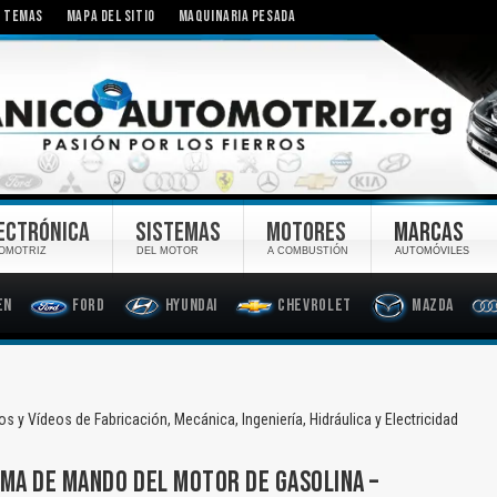
TEMAS
MAPA DEL SITIO
MAQUINARIA PESADA
ECTRÓNICA
SISTEMAS
MOTORES
MARCAS
OMOTRIZ
DEL MOTOR
A COMBUSTIÓN
AUTOMÓVILES
en
Ford
Hyundai
Chevrolet
Mazda
 y Vídeos de Fabricación, Mecánica, Ingeniería, Hidráulica y Electricidad
MA DE MANDO DEL MOTOR DE GASOLINA –