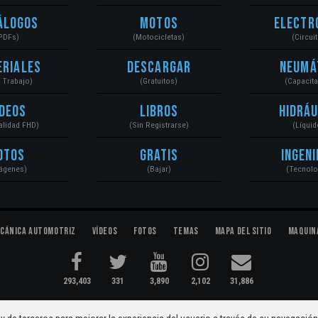
álogos
Motos
Electr
PDFs)
(Motocicletas)
(Circui
eriales
Descargar
Neumá
a Trabajo)
(Gratuitos)
(Capacit
ídeos
Libros
Hidráu
Calidad FHD)
(Sin Registrarse)
(Líquid
otos
Gratis
Ingeni
ágenes)
(Bajar)
(Tecnolo
cánica Automotriz
Vídeos
Fotos
Temas
Mapa del Sitio
Maquin
293,403
331
3,890
2,102
31,886
ectromecánica...
Condiciones
|