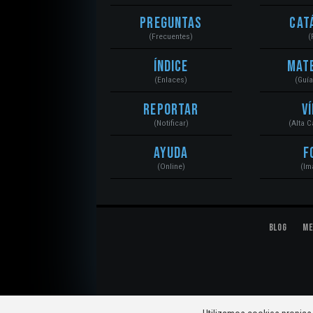
Preguntas
Cat
(Frecuentes)
(
Índice
Mat
(Enlaces)
(Guí
Reportar
V
(Notificar)
(Alta 
Ayuda
F
(Online)
(Im
Blog
Me
© 2020 Mecánica Automotriz. Motores, Sistemas, El