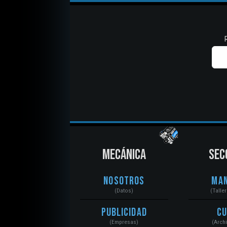
MECÁNICA
SEC
Nosotros
Ma
(Datos)
(Talle
Publicidad
C
(Empresas)
(Arch