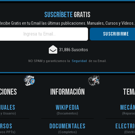
SUSCRÍBETE
GRATIS
Recibe Gratis en tu Email las últimas publicaciones. Manuales, Cursos y Vídeos..
31,886 Suscritos
NO SPAM y garantizamos la
Seguridad
de su Email.
CIONES
INFORMACIÓN
TEM
nuales
Wikipedia
Mecán
r y Usuario)
(Documentos)
(Repara
ursos
Documentales
Electri
ivos PPTs)
(Completos)
(Eléctr