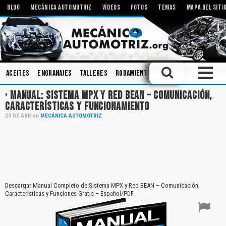
BLOG
MECÁNICA AUTOMOTRIZ
VÍDEOS
FOTOS
TEMAS
MAPA DEL SITI
Aceites
Engranajes
Talleres
Rodamientos
Bombas
Inspeccio
MANUAL: SISTEMA MPX Y RED BEAN – COMUNICACIÓN,
CARACTERÍSTICAS Y FUNCIONAMIENTO
23
DE
ABR
en
MECÁNICA AUTOMOTRIZ
Descargar Manual Completo de Sistema MPX y Red BEAN – Comunicación,
Características y Funciones Gratis – Español/PDF.