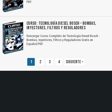
PDF.
El Título es incorrecto según el contenido.
Texto o Imagen de portada son erróneos.
CURSO: TECNOLOGÍA DIESEL BOSCH – BOMBAS,
INYECTORES, FILTROS Y REGULADORES
No carga o no se visualiza el contenido.
Descargar Curso Completo de Tecnología Diesel Bosch -
Reportar otro tipo de error...
Bombas, Inyectores, Filtros y Reguladores Gratis en
Español/PDF.
1
2
3
4
Siguiente »