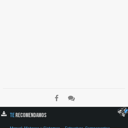
Cigüeñal, Muñón de Biela, Muñón de Bancada, Cojinetes, Cojinete Axial, Bielas,
Pistones y Anillos, Bloque de Cilindros, La Bomba de Lubricante, Camisa Seca,
Camisa Húmeda, Herramienta, Sistema Ingles, Herramientas Manuales, Llaves de
Boca Fija, Llaves de Estrella, Llaves Combinadas, Llaves Ajustables, Martillos,
Botadores, Llaves de Cubo, Diferenciales, Cadena, Eléctrico, Herramientas de
Medición, Calibrador de Galgas, Calibrador Vernier o Pie de Rey, Micrómetro,
Tacómetro, Identificación de Pernos, Apriete de Pernos, Problemas Frecuentes,
Humo Negro, Filtro de Aire Sucio, Cámaras de Combustión Sucias, Colores de
Humos…
TE
RECOMENDAMOS