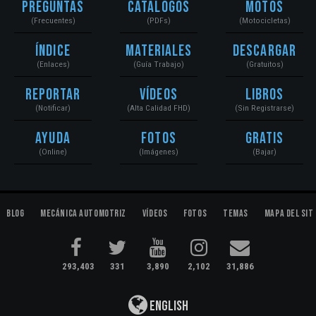
Preguntas
Catálogos
Motos
(Frecuentes)
(PDFs)
(Motocicletas)
Índice
Materiales
Descargar
(Enlaces)
(Guía Trabajo)
(Gratuitos)
Reportar
Vídeos
Libros
(Notificar)
(Alta Calidad FHD)
(Sin Registrarse)
Ayuda
Fotos
Gratis
(Online)
(Imágenes)
(Bajar)
Blog
Mecánica Automotriz
Vídeos
Fotos
Temas
Mapa del Sit
293,403
331
3,890
2,102
31,886
English