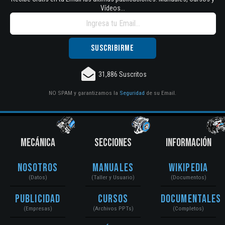
Vídeos...
31,886 Suscritos
NO SPAM y garantizamos la
Seguridad
de su Email.
MECÁNICA
SECCIONES
INFORMACIÓN
Nosotros
Manuales
Wikipedia
(Datos)
(Taller y Usuario)
(Documentos)
Publicidad
Cursos
Documentales
(Empresas)
(Archivos PPTs)
(Completos)