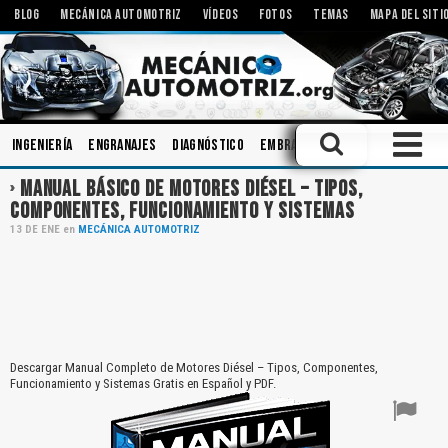
BLOG
MECÁNICA AUTOMOTRIZ
VÍDEOS
FOTOS
TEMAS
MAPA DEL SITI
Ingeniería
Engranajes
Diagnóstico
Embrague
Componentes
Si
MANUAL BÁSICO DE MOTORES DIÉSEL – TIPOS,
COMPONENTES, FUNCIONAMIENTO Y SISTEMAS
13
DE
ENE
en
MECÁNICA AUTOMOTRIZ
Descargar Manual Completo de Motores Diésel – Tipos, Componentes,
Funcionamiento y Sistemas Gratis en Español y PDF.