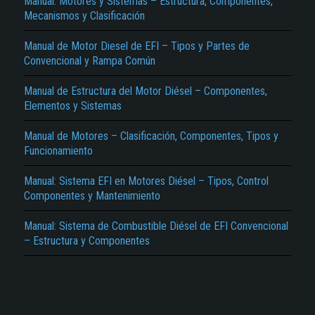
Manual: Motores y Sistemas – Estructura, Componentes,
Mecanismos y Clasificación
Manual de Motor Diesel de EFI – Tipos y Partes de
Convencional y Rampa Común
Manual de Estructura del Motor Diésel – Componentes,
Elementos y Sistemas
El Título es incorrecto según el contenido.
Manual de Motores – Clasificación, Componentes, Tipos y
Funcionamiento
Texto o Imagen de portada son erróneos.
No carga o no se visualiza el contenido.
Manual: Sistema EFI en Motores Diésel – Tipos, Control
Componentes y Mantenimiento
Reportar otro tipo de error...
Manual: Sistema de Combustible Diésel de EFI Convencional
– Estructura y Componentes