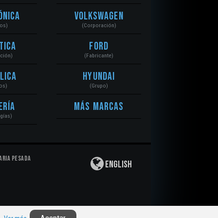
ónica
Volkswagen
tos)
(Corporación)
tica
Ford
ación)
(Fabricante)
lica
Hyundai
os)
(Grupo)
ería
Más Marcas
gías)
aria Pesada
English
Privacidad
|
Derechos de Autor
|
Responsabilidad