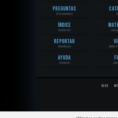
Preguntas
Cat
(Frecuentes)
(
Índice
Mat
(Enlaces)
(Guí
Reportar
V
(Notificar)
(Alta 
Ayuda
F
(Online)
(Im
Blog
Me
© 2020 Mecánica Automotriz. Motores, Sistemas, El