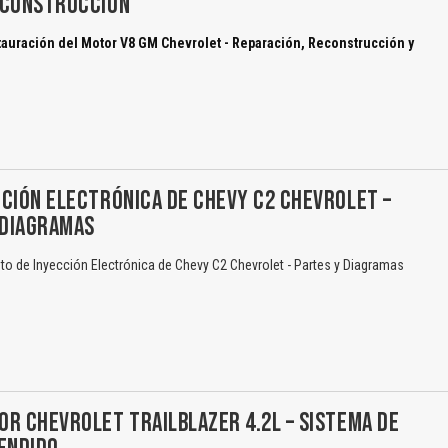
ECONSTRUCCIÓN
auración del Motor V8 GM Chevrolet - Reparación, Reconstrucción y
El Título es incorrecto según el contenido.
Texto o Imagen de portada son erróneos.
CIÓN ELECTRÓNICA DE CHEVY C2 CHEVROLET –
No carga o no se visualiza el contenido.
DIAGRAMAS
Reportar otro tipo de error...
o de Inyección Electrónica de Chevy C2 Chevrolet - Partes y Diagramas
R CHEVROLET TRAILBLAZER 4.2L – SISTEMA DE