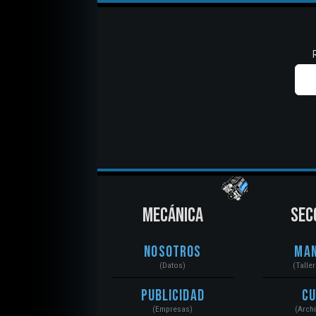
MECÁNICA
SEC
Nosotros
Ma
(Datos)
(Talle
Publicidad
C
(Empresas)
(Arch