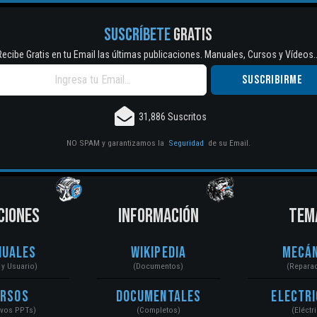
SUSCRÍBETE
GRATIS
Recibe Gratis en tu Email las últimas publicaciones. Manuales, Cursos y Vídeos..
31,886 Suscritos
NO SPAM y garantizamos la
Seguridad
de su Email.
CIONES
INFORMACIÓN
TEM
nuales
Wikipedia
Mecán
r y Usuario)
(Documentos)
(Repara
ursos
Documentales
Electri
ivos PPTs)
(Completos)
(Eléctr