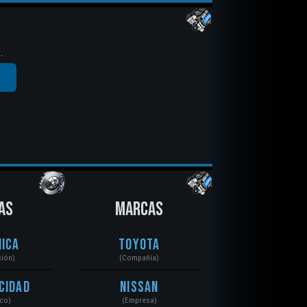
.
AS
MARCAS
ica
Toyota
ción)
(Compañía)
cidad
Nissan
ico)
(Empresa)