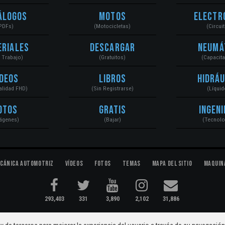
álogos
Motos
Electr
PDFs)
(Motocicletas)
(Circui
eriales
Descargar
Neumá
a Trabajo)
(Gratuitos)
(Capacit
ídeos
Libros
Hidráu
Calidad FHD)
(Sin Registrarse)
(Líquid
otos
Gratis
Ingeni
ágenes)
(Bajar)
(Tecnolo
cánica Automotriz
Vídeos
Fotos
Temas
Mapa del Sitio
Maquin
293,403
331
3,890
2,102
31,886
ectromecánica...
Condiciones
|