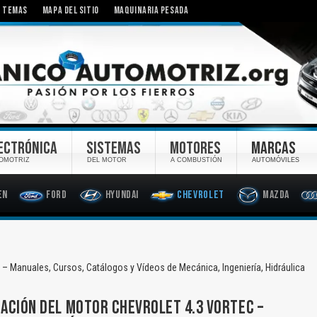
TEMAS
MAPA DEL SITIO
MAQUINARIA PESADA
ECTRÓNICA
SISTEMAS
MOTORES
MARCAS
OMOTRIZ
DEL MOTOR
A COMBUSTIÓN
AUTOMÓVILES
en
Ford
Hyundai
Chevrolet
Mazda
– Manuales, Cursos, Catálogos y Vídeos de Mecánica, Ingeniería, Hidráulica
ZACIÓN DEL MOTOR CHEVROLET 4.3 VORTEC –