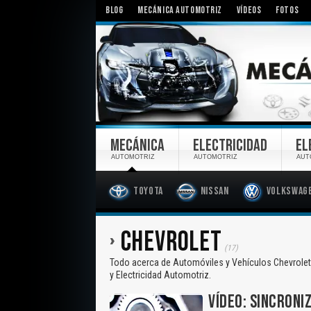
BLOG
MECÁNICA AUTOMOTRIZ
VÍDEOS
FOTOS
MECÁNICA
ELECTRICIDAD
EL
AUTOMOTRIZ
AUTOMOTRIZ
AUT
Toyota
Nissan
Volkswag
CHEVROLET
(17)
Todo acerca de Automóviles y Vehículos Chevrolet 
y Electricidad Automotriz.
VÍDEO: SINCRONI