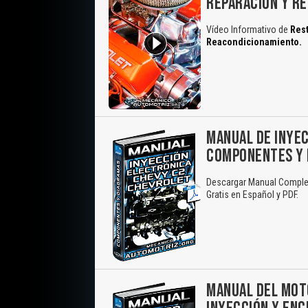
REPARACIÓN Y R
Vídeo Informativo de
Rest
Reacondicionamiento.
MANUAL DE INYEC
COMPONENTES Y 
Descargar Manual Complet
Gratis en Español y PDF.
MANUAL DEL MOTO