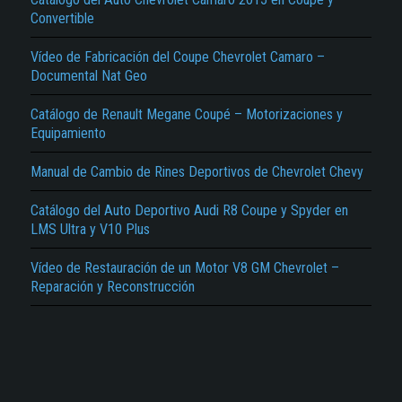
Convertible
Vídeo de Fabricación del Coupe Chevrolet Camaro –
Documental Nat Geo
Catálogo de Renault Megane Coupé – Motorizaciones y
Equipamiento
El Título es incorrecto según el contenido.
Manual de Cambio de Rines Deportivos de Chevrolet Chevy
Texto o Imagen de portada son erróneos.
Catálogo del Auto Deportivo Audi R8 Coupe y Spyder en
No carga o no se visualiza el contenido.
LMS Ultra y V10 Plus
Reportar otro tipo de error...
Vídeo de Restauración de un Motor V8 GM Chevrolet –
Reparación y Reconstrucción