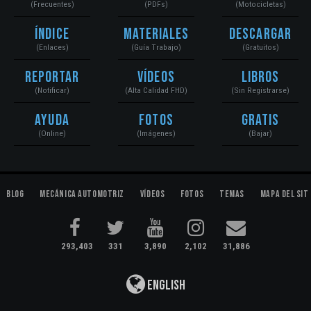
(Frecuentes)
(PDFs)
(Motocicletas)
Índice
Materiales
Descargar
(Enlaces)
(Guía Trabajo)
(Gratuitos)
Reportar
Vídeos
Libros
(Notificar)
(Alta Calidad FHD)
(Sin Registrarse)
Ayuda
Fotos
Gratis
(Online)
(Imágenes)
(Bajar)
Blog
Mecánica Automotriz
Vídeos
Fotos
Temas
Mapa del Sit
293,403
331
3,890
2,102
31,886
English