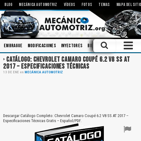
BLOG
MECÁNICA AUTOMOTRIZ
VÍDEOS
FOTOS
TEMAS
MAPA DEL SITI
Embrague
Modificaciones
Inyectores
Bielas
Carrocerias
Mot
CATÁLOGO: CHEVROLET CAMARO COUPÉ 6.2 V8 SS AT
2017 – ESPECIFICACIONES TÉCNICAS
13
DE
ENE
en
MECÁNICA AUTOMOTRIZ
Descargar Catálogo Completo: Chevrolet Camaro Coupé 6.2 V8 SS AT 2017 –
Especificaciones Técnicas Gratis – Español/PDF.