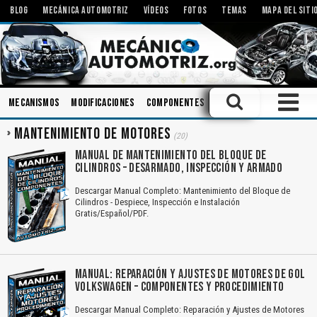
BLOG
MECÁNICA AUTOMOTRIZ
VÍDEOS
FOTOS
TEMAS
MAPA DEL SITI
Mecanismos
Modificaciones
Componentes
Talleres
Motores El
MANTENIMIENTO DE MOTORES
(20)
MANUAL DE MANTENIMIENTO DEL BLOQUE DE
CILINDROS – DESARMADO, INSPECCIÓN Y ARMADO
Descargar Manual Completo: Mantenimiento del Bloque de
Cilindros - Despiece, Inspección e Instalación
Gratis/Español/PDF.
MANUAL: REPARACIÓN Y AJUSTES DE MOTORES DE GOL
VOLKSWAGEN – COMPONENTES Y PROCEDIMIENTO
Descargar Manual Completo: Reparación y Ajustes de Motores