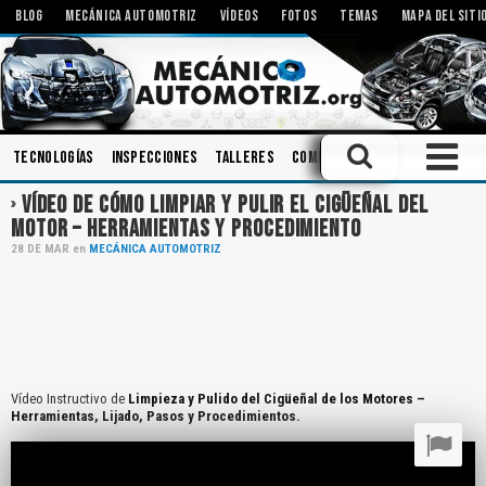
BLOG
MECÁNICA AUTOMOTRIZ
VÍDEOS
FOTOS
TEMAS
MAPA DEL SITI
Tecnologías
Inspecciones
Talleres
Componentes
Amortiguado
VÍDEO DE CÓMO LIMPIAR Y PULIR EL CIGÜEÑAL DEL
MOTOR – HERRAMIENTAS Y PROCEDIMIENTO
28
DE
MAR
en
MECÁNICA AUTOMOTRIZ
Vídeo Instructivo de
Limpieza y Pulido del Cigüeñal de los Motores –
Herramientas, Lijado, Pasos y Procedimientos.