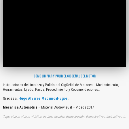
CÓMO LIMPIAR Y PULIR EL CIGÜEÑAL DEL MOTOR
Instrucciones de Limpieza y Pulido del Cigüeñal de Motores – Mantenimiento,
Herramientas, Lijado, Pasos, Procedimiento y Recomendaciones…
Gracias a:
Hugo Alvarez MecanicaHugos
.
Mecánica Automotriz
– Material Audiovisual – Vídeos 2017
Tags: videos, vídeos, videitos, audios, visuales, demostración, demostrativos, instructivos, instrucción, audiovisuales, gratuito, gratis, instrucciones, mantenimientos, limpiezas, pulidos, ciguenales, motores, herramientas, lijados, pasos, procedimientos, recomendaciones, youtube