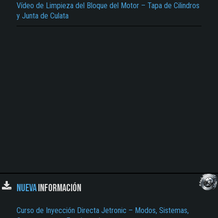
Vídeo de Limpieza del Bloque del Motor – Tapa de Cilindros
El Título es incorrecto según el contenido.
y Junta de Culata
Texto o Imagen de portada son erróneos.
No carga o no se visualiza el contenido.
Reportar otro tipo de error...
NUEVA
INFORMACIÓN
Curso de Inyección Directa Jetronic – Modos, Sistemas,