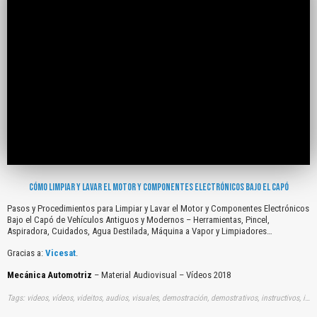
CÓMO LIMPIAR Y LAVAR EL MOTOR Y COMPONENTES ELECTRÓNICOS BAJO EL CAPÓ
Pasos y Procedimientos para Limpiar y Lavar el Motor y Componentes Electrónicos
Bajo el Capó de Vehículos Antiguos y Modernos – Herramientas, Pincel,
Aspiradora, Cuidados, Agua Destilada, Máquina a Vapor y Limpiadores…
Gracias a:
Vicesat
.
Mecánica Automotriz
– Material Audiovisual – Vídeos 2018
Tags: videos, vídeos, videitos, audios, visuales, demostración, demostrativos, instructivos, instrucción, audiovisuales, gratuito, gratis, pasos, procedimientos, limpiar, lavar, motores, componentes, electronicos, bajos, capos, vehiculos, antiguos, modernos, herramientas, pincel, aspiradoras, cuidados, aguas, destiladas, maquinas, vapores, limpiadores, youtube