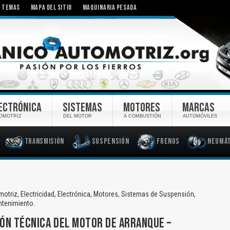
TEMAS
MAPA DEL SITIO
MAQUINARIA PESADA
ECTRÓNICA
SISTEMAS
MOTORES
MARCAS
OMOTRIZ
DEL MOTOR
A COMBUSTIÓN
AUTOMÓVILES
Transmisión
Suspensión
Frenos
Neumát
otriz, Electricidad, Electrónica, Motores, Sistemas de Suspensión,
ntenimiento.
IÓN TÉCNICA DEL MOTOR DE ARRANQUE –