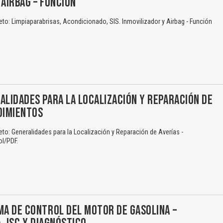
 AIRBAG – FUNCIÓN
to: Limpiaparabrisas, Acondicionado, SIS. Inmovilizador y Airbag - Función
El Título es incorrecto según el contenido.
Texto o Imagen de portada son erróneos.
ALIDADES PARA LA LOCALIZACIÓN Y REPARACIÓN DE
No carga o no se visualiza el contenido.
DIMIENTOS
Reportar otro tipo de error...
to: Generalidades para la Localización y Reparación de Averías -
ol/PDF.
MA DE CONTROL DEL MOTOR DE GASOLINA –