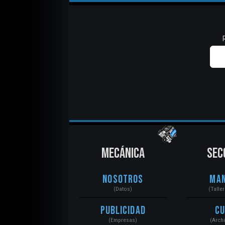
MECÁNICA
SEC
Nosotros
Ma
(Datos)
(Talle
Publicidad
C
(Empresas)
(Arch