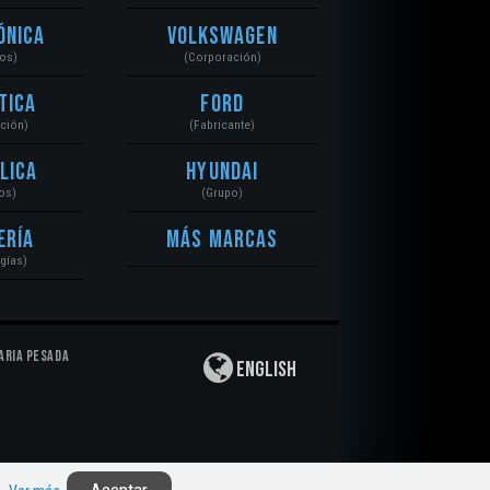
ónica
Volkswagen
tos)
(Corporación)
tica
Ford
ación)
(Fabricante)
lica
Hyundai
os)
(Grupo)
ería
Más Marcas
gías)
aria Pesada
English
Privacidad
|
Derechos de Autor
|
Responsabilidad