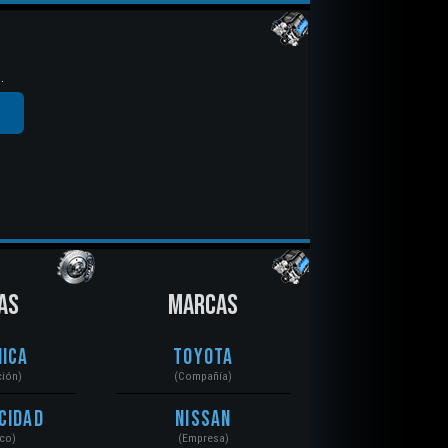
.
AS
MARCAS
ica
Toyota
ción)
(Compañía)
cidad
Nissan
ico)
(Empresa)