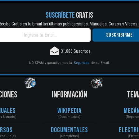
SUSCRÍBETE
GRATIS
Recibe Gratis en tu Email las últimas publicaciones. Manuales, Cursos y Vídeos..
31,886 Suscritos
NO SPAM y garantizamos la
Seguridad
de su Email.
CIONES
INFORMACIÓN
TEM
nuales
Wikipedia
Mecán
r y Usuario)
(Documentos)
(Repara
ursos
Documentales
Electri
ivos PPTs)
(Completos)
(Eléctr