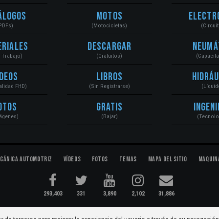
álogos
Motos
Electr
PDFs)
(Motocicletas)
(Circui
eriales
Descargar
Neumá
a Trabajo)
(Gratuitos)
(Capacit
ídeos
Libros
Hidráu
Calidad FHD)
(Sin Registrarse)
(Líquid
otos
Gratis
Ingeni
ágenes)
(Bajar)
(Tecnolo
cánica Automotriz
Vídeos
Fotos
Temas
Mapa del Sitio
Maquin
293,403
331
3,890
2,102
31,886
ectromecánica...
Condiciones
|