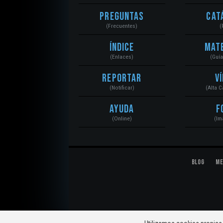
Preguntas
Cat
(Frecuentes)
(
Índice
Mat
(Enlaces)
(Guí
Reportar
V
(Notificar)
(Alta 
Ayuda
F
(Online)
(Im
Blog
Me
© 2020 Mecánica Automotriz. Motores, Sistemas, El