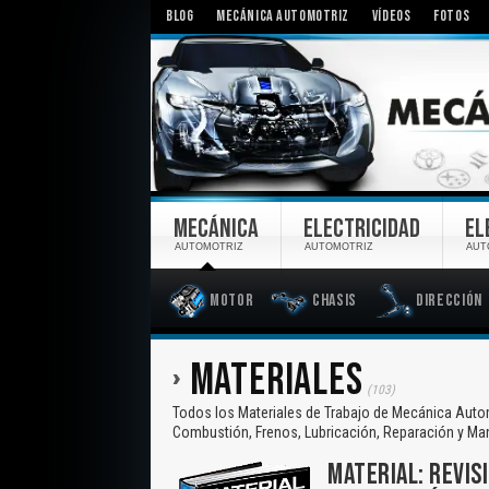
BLOG
MECÁNICA AUTOMOTRIZ
VÍDEOS
FOTOS
MECÁNICA
ELECTRICIDAD
EL
AUTOMOTRIZ
AUTOMOTRIZ
AUT
Motor
Chasis
Dirección
MATERIALES
(103)
Todos los Materiales de Trabajo de Mecánica Autom
Combustión, Frenos, Lubricación, Reparación y Ma
MATERIAL: REVIS