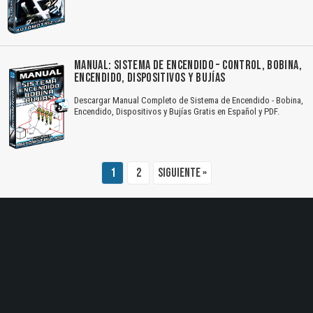
El Título es incorrecto según el contenido.
Texto o Imagen de portada son erróneos.
MANUAL: SISTEMA DE ENCENDIDO – CONTROL, BOBINA,
ENCENDIDO, DISPOSITIVOS Y BUJÍAS
No carga o no se visualiza el contenido.
Descargar Manual Completo de Sistema de Encendido - Bobina,
Reportar otro tipo de error...
Encendido, Dispositivos y Bujías Gratis en Español y PDF.
1
2
Siguiente »