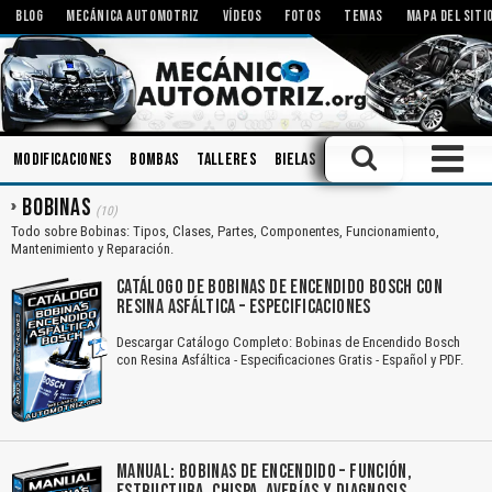
BLOG
MECÁNICA AUTOMOTRIZ
VÍDEOS
FOTOS
TEMAS
MAPA DEL SITI
Modificaciones
Bombas
Talleres
Bielas
Aceites
Tecnologías
BOBINAS
(10)
Todo sobre Bobinas: Tipos, Clases, Partes, Componentes, Funcionamiento,
Mantenimiento y Reparación.
CATÁLOGO DE BOBINAS DE ENCENDIDO BOSCH CON
RESINA ASFÁLTICA – ESPECIFICACIONES
Descargar Catálogo Completo: Bobinas de Encendido Bosch
con Resina Asfáltica - Especificaciones Gratis - Español y PDF.
MANUAL: BOBINAS DE ENCENDIDO – FUNCIÓN,
ESTRUCTURA, CHISPA, AVERÍAS Y DIAGNOSIS