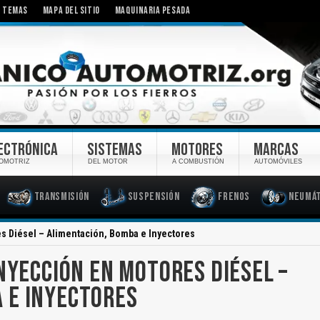
TEMAS
MAPA DEL SITIO
MAQUINARIA PESADA
ECTRÓNICA
SISTEMAS
MOTORES
MARCAS
OMOTRIZ
DEL MOTOR
A COMBUSTIÓN
AUTOMÓVILES
Transmisión
Suspensión
Frenos
Neumát
s Diésel – Alimentación, Bomba e Inyectores
NYECCIÓN EN MOTORES DIÉSEL –
 E INYECTORES