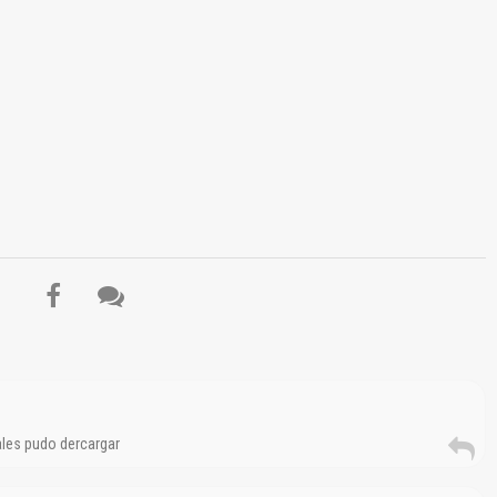
El Título es incorrecto según el contenido.
Texto o Imagen de portada son erróneos.
No carga o no se visualiza el contenido.
Reportar otro tipo de error...
les pudo dercargar