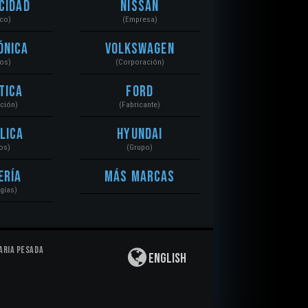
cidad
Nissan
ico)
(Empresa)
ónica
Volkswagen
tos)
(Corporación)
tica
Ford
ación)
(Fabricante)
lica
Hyundai
os)
(Grupo)
ería
Más Marcas
gías)
aria Pesada
English