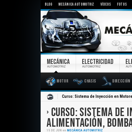
BLOG
MECÁNICA AUTOMOTRIZ
VÍDEOS
FOTOS
MECÁNICA
ELECTRICIDAD
EL
AUTOMOTRIZ
AUTOMOTRIZ
AUT
Motor
Chasis
Dirección
Inicio
Curso: Sistema de Inyección en Motore
CURSO: SISTEMA DE I
ALIMENTACIÓN, BOMBA
15
DE
JUN
en
MECÁNICA AUTOMOTRIZ