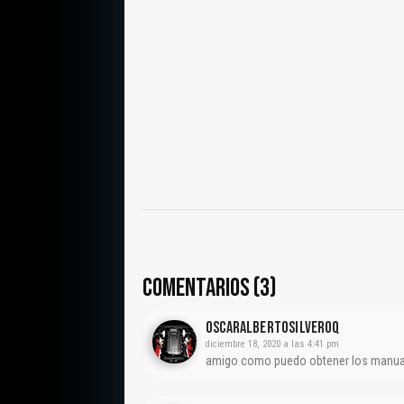
COMENTARIOS (3)
Oscaralbertosilveroq
diciembre 18, 2020 a las 4:41 pm
amigo como puedo obtener los manua