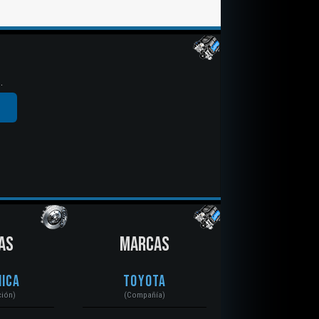
.
AS
MARCAS
ica
Toyota
ción)
(Compañía)