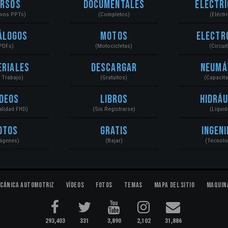
ursos
Documentales
Electri
ivos PPTs)
(Completos)
(Eléctr
álogos
Motos
Electr
PDFs)
(Motocicletas)
(Circui
eriales
Descargar
Neumá
a Trabajo)
(Gratuitos)
(Capacit
ídeos
Libros
Hidráu
Calidad FHD)
(Sin Registrarse)
(Líquid
otos
Gratis
Ingeni
ágenes)
(Bajar)
(Tecnolo
cánica Automotriz
Vídeos
Fotos
Temas
Mapa del Sitio
Maquin
293,403
331
3,890
2,102
31,886