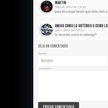
Martin
mayo 30, 2020 a las 7:56 pm
para descargar tienen que darle click a
Amigo Como Lo Obtengo O Como L
julio 4, 2018 a las 8:34 am
lo necesito como lo obtengo?
DEJA UN COMENTARIO
Nombre
Comentario