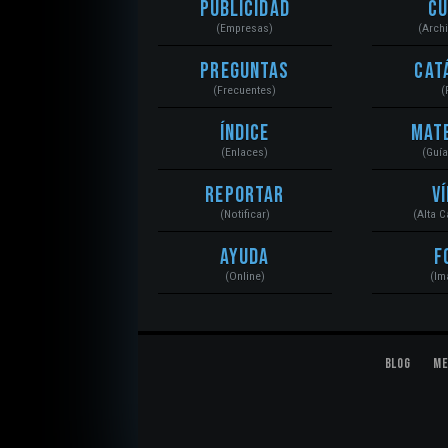
Publicidad
C
(Empresas)
(Arch
Preguntas
Cat
(Frecuentes)
(
Índice
Mat
(Enlaces)
(Guí
Reportar
V
(Notificar)
(Alta 
Ayuda
F
(Online)
(Im
Blog
Me