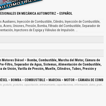
FESIONALES EN MECÁNICA AUTOMOTRIZ – ESPAÑOL
 Auxiliares, Inyección de Combustible, Cilindro, Inyección de Combustible,
o, Acero, Uniones, Presión, Bomba, Filtrado del Combustible, Separador de
limentación, Inyectores de Espiga y Válvulas de Impulsión. …
n Motores Diésel – Bomba, Combustible, Marcha del Motor, Cámara de
Pre-Filtro, Separador de Agua, Sistemas, Alimentación de Combustible,
a de Unión, Varilla de Presión, Muelle, Cilindros, Tubos, Presión y
IÉSEL – BOMBA – COMBUSTIBLE – MARCHA – MOTOR – CÁMARA DE COMBUSTI
Tags: curso, cursos, manuales, instrucciones, libros, instrucción, gratuito, gratuitos, capacitación, entrenamiento, capacitaciones, información, datos, gratis, descargar, sistemas, inyecciones, motores, diesel, bombas, combustibles, marchas, motores, camaras, combustiones, valvulas, descargas, filtrados, pre, filtros, separadores, aguas, sistemas, alimentaciones, combustibles, inyectores, cuerpos, inyectores, agujas, tuercas, uniones, varillas, presiones, muelles, cilindros, tubos, presiones, valvulas, aprender, descargas