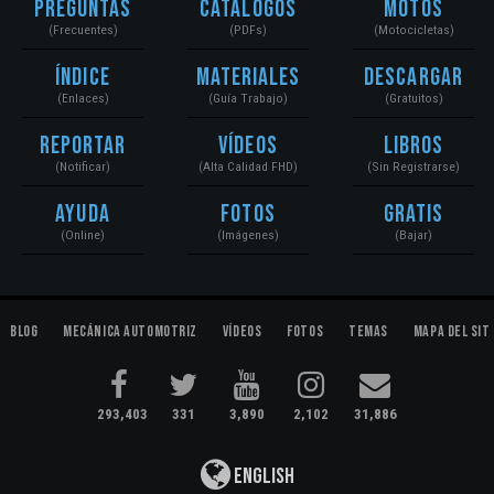
Preguntas
Catálogos
Motos
(Frecuentes)
(PDFs)
(Motocicletas)
Índice
Materiales
Descargar
(Enlaces)
(Guía Trabajo)
(Gratuitos)
Reportar
Vídeos
Libros
(Notificar)
(Alta Calidad FHD)
(Sin Registrarse)
Ayuda
Fotos
Gratis
(Online)
(Imágenes)
(Bajar)
Blog
Mecánica Automotriz
Vídeos
Fotos
Temas
Mapa del Sit
293,403
331
3,890
2,102
31,886
English