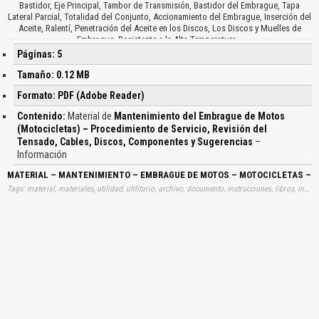
Bastidor, Eje Principal, Tambor de Transmisión, Bastidor del Embrague, Tapa
Lateral Parcial, Totalidad del Conjunto, Accionamiento del Embrague, Inserción del
Aceite, Ralentí, Penetración del Aceite en los Discos, Los Discos y Muelles de
Embrague, Resistente a la Alta Temperatura…
Páginas: 5
Tamaño: 0.12 MB
Formato: PDF (Adobe Reader)
Contenido:
Material de
Mantenimiento del Embrague de Motos
(Motocicletas) – Procedimiento de Servicio, Revisión del
Tensado, Cables, Discos, Componentes y Sugerencias
–
Información
MATERIAL – MANTENIMIENTO – EMBRAGUE DE MOTOS – MOTOCICLETAS – P
Tags: material, materiales, utilidad, utilitario, archivo, documento, instrucciones, libros, instrucción, gratuito, gratuitos, capacitación, capacitaciones, información, datos, gratis, descargar, mantenimientos, embragues, motos, motocicletas, procedimientos, servicios, revisiones, tensados, cables, discos, componentes, sugerencias, aprender, descargas