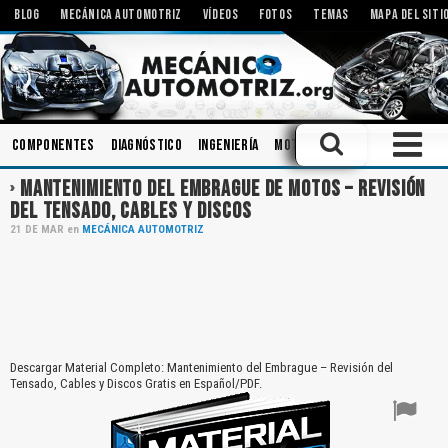
BLOG
MECÁNICA AUTOMOTRIZ
VÍDEOS
FOTOS
TEMAS
MAPA DEL SITI
Componentes
Diagnóstico
Ingeniería
Motores Eléctricos
Inye
MANTENIMIENTO DEL EMBRAGUE DE MOTOS – REVISIÓN
DEL TENSADO, CABLES Y DISCOS
21
DE
MAR
en
MECÁNICA AUTOMOTRIZ
Descargar Material Completo: Mantenimiento del Embrague – Revisión del
Tensado, Cables y Discos Gratis en Español/PDF.