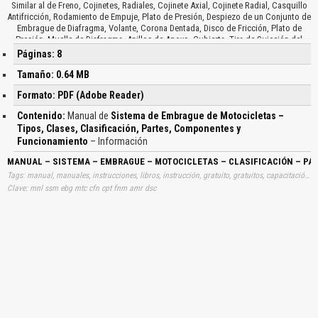
Similar al de Freno, Cojinetes, Radiales, Cojinete Axial, Cojinete Radial, Casquillo
Antifricción, Rodamiento de Empuje, Plato de Presión, Despiezo de un Conjunto de
Embrague de Diafragma, Volante, Corona Dentada, Disco de Fricción, Plato de
Presión, Muelle de Diafragma, Anillos de Apoyo, Cubierta, Tira de Sujeción del
Diafragma, Funcionamiento, Esquema de Funcionamiento de un Embrague de
Páginas: 8
Diafragma, Estado de Acoplamiento o Embrague, Desembrago, Extremo de
Cigüeñal, Cubierta, Anillos de Apoyo, Tornillos de Fijación…
Tamaño: 0.64 MB
Formato: PDF (Adobe Reader)
Contenido:
Manual de
Sistema de Embrague de Motocicletas –
Tipos, Clases, Clasificación, Partes, Componentes y
Funcionamiento
– Información
MANUAL – SISTEMA – EMBRAGUE – MOTOCICLETAS – CLASIFICACIÓN – P
Tags: manual, manuales, instrucciones, libros, instrucción, gratuito, gratuitos, capacitación, entrenamiento, capacitaciones, información, datos, gratis, descargar, sistemas, embragues, embriagues, clasificaciones, elementos, aprender, descargas
Clave: mnl ssm ebg mtc cfn cpt fnm amr dsc