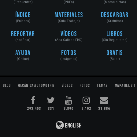
(Frecuentes)
(PDFs)
(Motocicletas)
Índice
Materiales
Descargar
(Enlaces)
(Guía Trabajo)
(Gratuitos)
Reportar
Vídeos
Libros
(Notificar)
(Alta Calidad FHD)
(Sin Registrarse)
Ayuda
Fotos
Gratis
(Online)
(Imágenes)
(Bajar)
Blog
Mecánica Automotriz
Vídeos
Fotos
Temas
Mapa del Sit
293,403
331
3,890
2,102
31,886
English