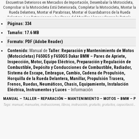
Páginas: 334
Tamaño: 17.6 MB
Formato: PDF (Adobe Reader)
Contenido:
Manual de
Taller: Reparación y Mantenimiento de Motos
(Motocicletas) F650GS y F650GS Dakar BMW – Pares de Apriete,
Inspección, Motor, Equipo Eléctrico, Preparación y Regulación de
Combustible, Depósito y Conducciones de Combustible, Radiador,
Sistema de Escape, Embrague, Cambio, Cadena de Propulsión,
Horquilla de la Rueda Delantera, Manillar, Propulsión Trasera,
Frenos, Ruedas, Neumáticos, Chasis, Equipamiento, Instalación
Eléctrica, Instrumentos y Luces
– Información
MANUAL – TALLER – REPARACIÓN – MANTENIMIENTO – MOTOS – BMW – PAR
Tags: manual, manuales, instrucciones, libros, instrucción, gratuito, gratuitos, capacitación, entrenamiento, capacitaciones, información, datos, gratis, descargar, talleres, reparaciones, mantenimientos, mantención, mantenciones, bmws, aprietes, inspecciones, motores, eléctricos, electricos, eléctricas, regulaciones, combustibles, depósitos, depositos, radiadores, escapes, embragues, propulsiones, horquillas, ruedas, delanteras, propulsiones, frenados, neumaticos, instalaciones, descargas, automotrices