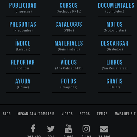
Publicidad
Cursos
Documentales
(Empresas)
(Archivos PPTs)
(Completos)
Preguntas
Catálogos
Motos
(Frecuentes)
(PDFs)
(Motocicletas)
Índice
Materiales
Descargar
(Enlaces)
(Guía Trabajo)
(Gratuitos)
Reportar
Vídeos
Libros
(Notificar)
(Alta Calidad FHD)
(Sin Registrarse)
Ayuda
Fotos
Gratis
(Online)
(Imágenes)
(Bajar)
Blog
Mecánica Automotriz
Vídeos
Fotos
Temas
Mapa del Sit
293,403
331
3,890
2,102
31,886