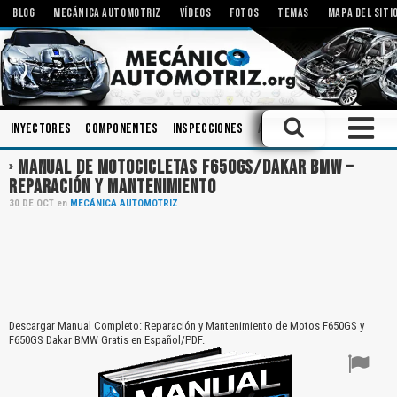
BLOG
MECÁNICA AUTOMOTRIZ
VÍDEOS
FOTOS
TEMAS
MAPA DEL SITI
Inyectores
Componentes
Inspecciones
Aceites
Sistemas de Au
MANUAL DE MOTOCICLETAS F650GS/DAKAR BMW –
REPARACIÓN Y MANTENIMIENTO
30
DE
OCT
en
MECÁNICA AUTOMOTRIZ
Descargar Manual Completo: Reparación y Mantenimiento de Motos F650GS y
F650GS Dakar BMW Gratis en Español/PDF.