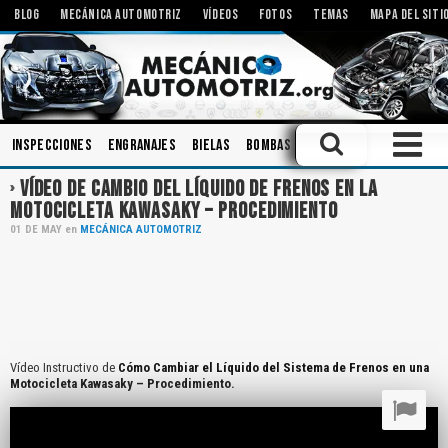
BLOG
MECÁNICA AUTOMOTRIZ
VÍDEOS
FOTOS
TEMAS
MAPA DEL SITI
Inspecciones
Engranajes
Bielas
Bombas
Modificaciones
Aceit
VÍDEO DE CAMBIO DEL LÍQUIDO DE FRENOS EN LA
MOTOCICLETA KAWASAKY – PROCEDIMIENTO
01
DE
MAY
en
MECÁNICA AUTOMOTRIZ
Vídeo Instructivo de
Cómo Cambiar el Líquido del Sistema de Frenos en una
Motocicleta Kawasaky – Procedimiento.