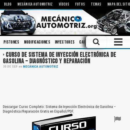
BLOG
MECÁNICA AUTOMOTRIZ
VÍDEOS
FOTOS
TEMAS
MAPA DEL SITI
Pistones
Modificaciones
Inyectores
Carrocerias
Aceites
Ins
CURSO DE SISTEMA DE INYECCIÓN ELECTRÓNICA DE
GASOLINA – DIAGNÓSTICO Y REPARACIÓN
30
DE
SEP
en
MECÁNICA AUTOMOTRIZ
Descargar Curso Completo: Sistema de Inyección Electrónica de Gasolina –
Diagnóstico/Reparación Gratis en Español/PDF.