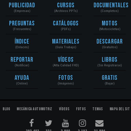
Publicidad
Cursos
Documentales
(Empresas)
(Archivos PPTs)
(Completos)
Preguntas
Catálogos
Motos
(Frecuentes)
(PDFs)
(Motocicletas)
Índice
Materiales
Descargar
(Enlaces)
(Guía Trabajo)
(Gratuitos)
Reportar
Vídeos
Libros
(Notificar)
(Alta Calidad FHD)
(Sin Registrarse)
Ayuda
Fotos
Gratis
(Online)
(Imágenes)
(Bajar)
Blog
Mecánica Automotriz
Vídeos
Fotos
Temas
Mapa del Sit
293,403
331
3,890
2,102
31,886