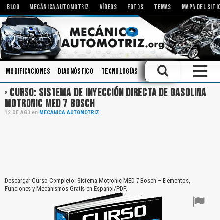
BLOG
MECÁNICA AUTOMOTRIZ
VÍDEOS
FOTOS
TEMAS
MAPA DEL SITI
Modificaciones
Diagnóstico
Tecnologías
Motores Eléctricos
C
CURSO: SISTEMA DE INYECCIÓN DIRECTA DE GASOLINA
MOTRONIC MED 7 BOSCH
12
DE
AGO
en
MECÁNICA AUTOMOTRIZ
Descargar Curso Completo: Sistema Motronic MED 7 Bosch – Elementos,
Funciones y Mecanismos Gratis en Español/PDF.