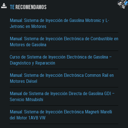
Tubo de Escape de Tres Caudales, Sonda Lambda de Banda, Sensor de
TE
RECOMENDAMOS
Temperatura de los Gases de Escape, Catalizador-acumulador de NOx,
Regeneración, La Unidad de Control para Sensor de NOx, Efectos en Caso de
Avería, Funcionamiento del Sensor de NOx, Determinación del Contenido de NOx
Manual: Sistema de Inyección de Gasolina Motronic y L-
en la Segunda Cámara, Contenido de Óxidos Nítricos, Modo de Regeneración, La
Regeneración de óxidos Nítricos, La Regeneración de Azufre…
Jetronic en Motores
Manual: Sistema de Inyección Electrónica de Combustible en
Motores de Gasolina
Curso de Sistema de Inyección Electrónica de Gasolina –
El Título es incorrecto según el contenido.
Diagnóstico y Reparación
Texto o Imagen de portada son erróneos.
Manual: Sistema de Inyección Electrónica Common Rail en
Motores Diésel
No carga o no se visualiza el contenido.
Reportar otro tipo de error...
Manual de Sistema de Inyección Directa de Gasolina GDI –
Servicio Mitsubishi
Manual: Sistema de Inyección Electrónica Magneti Marelli
del Motor 1AVB VW