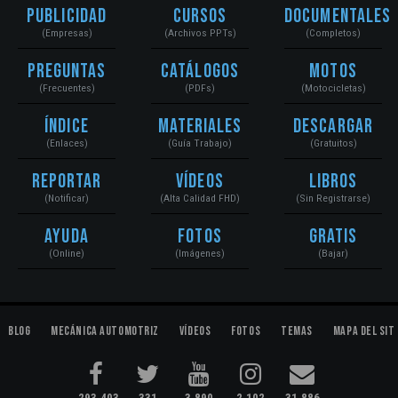
Publicidad
Cursos
Documentales
(Empresas)
(Archivos PPTs)
(Completos)
Preguntas
Catálogos
Motos
(Frecuentes)
(PDFs)
(Motocicletas)
Índice
Materiales
Descargar
(Enlaces)
(Guía Trabajo)
(Gratuitos)
Reportar
Vídeos
Libros
(Notificar)
(Alta Calidad FHD)
(Sin Registrarse)
Ayuda
Fotos
Gratis
(Online)
(Imágenes)
(Bajar)
Blog
Mecánica Automotriz
Vídeos
Fotos
Temas
Mapa del Sit
293,403
331
3,890
2,102
31,886