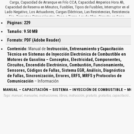
Páginas: 229
Tamaño: 9.50 MB
Formato: PDF (Adobe Reader)
Contenido:
Manual de
Instrucción, Entrenamiento y Capacitación
Técnica en Sistemas de Inyección Electrónica de Combustible en
Motores de Gasolina – Conceptos, Electricidad, Componentes,
Circuitos, Encendido Electrónico, Combustión, Funcionamiento,
Sensores, Códigos de Fallas, Sistema EGR, Análisis, Diagnóstico
de Fallas, Sincronización, Errores, ERFS, MRFS y Protocolos de
Comunicación
– Información
MANUAL – CAPACITACIÓN – SISTEMA – INYECCIÓN DE COMBUSTIBLE – MO
Tags: manual, manuales, instrucciones, libros, instrucción, gratuito, gratuitos, capacitación, entrenamiento, capacitaciones, información, datos, gratis, descargar, motors, instrucciones, tecnicas, técnicas, sistemas, inyecciones, inyectores, inyectoras, electrónicas, electronicas, electrónicos, electronicos, gasolinas, definiciones, partes, piezas, elementos, encendidos, arranques, diagnósticos, diagnosticos, funcionamientos, codigos, averias, problemas, sincronizaciones, comunicaciones, descargas, automotrices