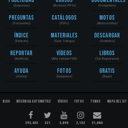
Publicidad
Cursos
Documentales
(Empresas)
(Archivos PPTs)
(Completos)
Preguntas
Catálogos
Motos
(Frecuentes)
(PDFs)
(Motocicletas)
Índice
Materiales
Descargar
(Enlaces)
(Guía Trabajo)
(Gratuitos)
Reportar
Vídeos
Libros
(Notificar)
(Alta Calidad FHD)
(Sin Registrarse)
Ayuda
Fotos
Gratis
(Online)
(Imágenes)
(Bajar)
Blog
Mecánica Automotriz
Vídeos
Fotos
Temas
Mapa del Sit
293,403
331
3,890
2,102
31,886