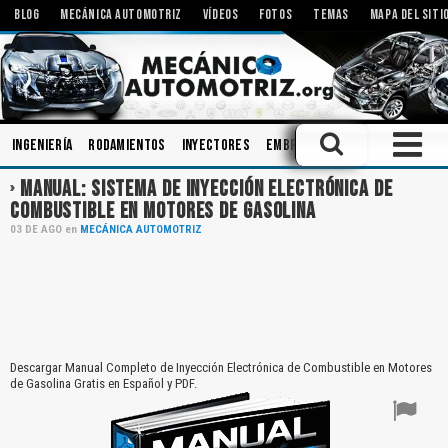
BLOG
MECÁNICA AUTOMOTRIZ
VÍDEOS
FOTOS
TEMAS
MAPA DEL SITI
Ingeniería
Rodamientos
Inyectores
Embrague
Bombas
Motore
MANUAL: SISTEMA DE INYECCIÓN ELECTRÓNICA DE
COMBUSTIBLE EN MOTORES DE GASOLINA
03
DE
AGO
en
MECÁNICA AUTOMOTRIZ
Descargar Manual Completo de Inyección Electrónica de Combustible en Motores
de Gasolina Gratis en Español y PDF.