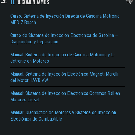
TE
RECOMENDAMOS
Curso: Sistema de Inyección Directa de Gasolina Motronic
MED 7 Bosch
Curso de Sistema de Inyección Electrónica de Gasolina –
Diagnóstico y Reparación
Manual: Sistema de Inyección de Gasolina Motronic y L-
Jetronic en Motores
El Título es incorrecto según el contenido.
Texto o Imagen de portada son erróneos.
Manual: Sistema de Inyección Electrónica Magneti Marelli
del Motor 1AVB VW
No carga o no se visualiza el contenido.
Manual: Sistema de Inyección Electrónica Common Rail en
Reportar otro tipo de error...
Motores Diésel
Manual: Diagnóstico de Motores y Sistema de Inyección
Electrónica de Combustible