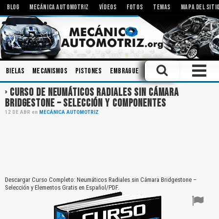
BLOG
MECÁNICA AUTOMOTRIZ
VÍDEOS
FOTOS
TEMAS
MAPA DEL SITI
Bielas
Mecanismos
Pistones
Embrague
Rodamientos
Compone
CURSO DE NEUMÁTICOS RADIALES SIN CÁMARA
BRIDGESTONE – SELECCIÓN Y COMPONENTES
12
DE
ABR
en
MECÁNICA AUTOMOTRIZ
Descargar Curso Completo: Neumáticos Radiales sin Cámara Bridgestone –
Selección y Elementos Gratis en Español/PDF.