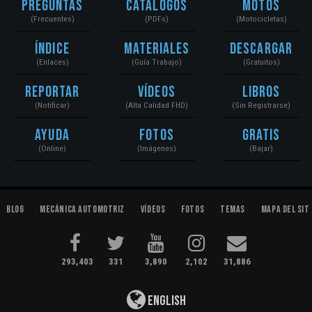
Preguntas
Catálogos
Motos
(Frecuentes)
(PDFs)
(Motocicletas)
Índice
Materiales
Descargar
(Enlaces)
(Guía Trabajo)
(Gratuitos)
Reportar
Vídeos
Libros
(Notificar)
(Alta Calidad FHD)
(Sin Registrarse)
Ayuda
Fotos
Gratis
(Online)
(Imágenes)
(Bajar)
Blog
Mecánica Automotriz
Vídeos
Fotos
Temas
Mapa del Sit
293,403
331
3,890
2,102
31,886
English