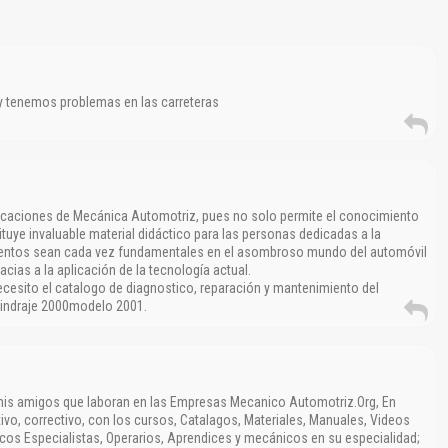
Reportar otro tipo de error...
y tenemos problemas en las carreteras
blicaciones de Mecánica Automotriz, pues no solo permite el conocimiento
tuye invaluable material didáctico para las personas dedicadas a la
ientos sean cada vez fundamentales en el asombroso mundo del automóvil
acias a la aplicación de la tecnología actual.
necesito el catalogo de diagnostico, reparación y mantenimiento del
ilindraje 2000modelo 2001.
 mis amigos que laboran en las Empresas Mecanico Automotriz.Org, En
vo, correctivo, con los cursos, Catalagos, Materiales, Manuales, Videos
icos Especialistas, Operarios, Aprendices y mecánicos en su especialidad;