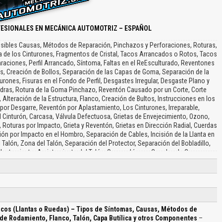
FESIONALES EN MECÁNICA AUTOMOTRIZ – ESPAÑOL
sibles Causas, Métodos de Reparación, Pinchazos y Perforaciones, Roturas,
ra de los Cinturones, Fragmentos de Cristal, Tacos Arrancados o Rotos, Tacos
ciones, Perfil Arrancado, Síntoma, Faltas en el ReEsculturado, Reventones
s, Creación de Bollos, Separación de las Capas de Goma, Separación de la
ones, Fisuras en el Fondo de Perfil, Desgastes Irregular, Desgaste Plano y
iedras, Rotura de la Goma Pinchazo, Reventón Causado por un Corte, Corte
Alteración de la Estructura, Flanco, Creación de Bultos, Instrucciones en los
or Desgarre, Reventón por Aplastamiento, Los Cinturones, Irreparable,
 Cinturón, Carcasa, Válvula Defectuosa, Grietas de Envejecimiento, Ozono,
, Roturas por Impacto, Grieta y Reventón, Grietas en Dirección Radial, Cuerdas
n por Impacto en el Hombro, Separación de Cables, Incisión de la Llanta en
l Talón, Zona del Talón, Separación del Protector, Separación del Bobladillo,
lentamiento, Agrietamiento del Talón, Orugas, Líneas, Cuerdas de Carcasa
Doblada, Grietas en la Capa Butílica, Grietas Diagonales o Radiales en la Capa
aturas Ambientales, Ampollas, Fabricación…
cos (Llantas o Ruedas) – Tipos de Síntomas, Causas, Métodos de
de Rodamiento, Flanco, Talón, Capa Butílica y otros Componentes
–