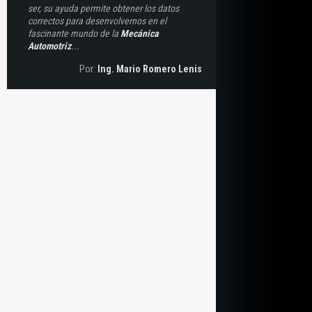
ser, su ayuda permite obtener los datos
correctos para desenvolvernos en el
fascinante mundo de la
Mecánica
Automotriz
...
Por:
Ing. Mario Romero Lenis