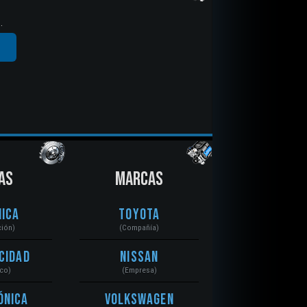
.
AS
MARCAS
ica
Toyota
ción)
(Compañía)
cidad
Nissan
ico)
(Empresa)
ónica
Volkswagen