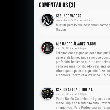
COMENTARIOS (3)
SEGUNDO VARGAS
noviembre 6, 2020 a las 9:02 am
Muy util para lo que poseemos carros 
Gracias
Alejandro Álvarez Pabón
abril 28, 2016 a las 8:06 pm
Felicitaciones y gracias por estas pu
general de la mecánica sino que consti
profesión, haciendo que los conocim
cada vez más sofisticado y eficiente gr
Ahora quero pedir el siguiente favor: 
automóvil Chevrolet-Astra línea GLS c
CARLOS ANTONIO MOLINA
abril 27, 2016 a las 2:10 pm
Pasto Nariño Colombia, mil gracias a
mano limpia en Mantenimiento Preventi
interactivos, Para Profesionales, Técn