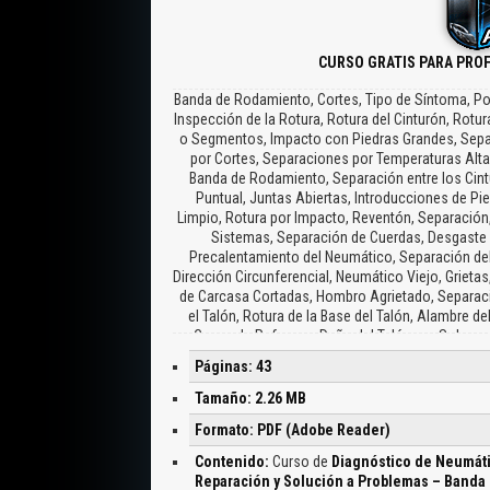
CURSO GRATIS PARA PRO
Banda de Rodamiento, Cortes, Tipo de Síntoma, Po
Inspección de la Rotura, Rotura del Cinturón, Rotu
o Segmentos, Impacto con Piedras Grandes, Separa
por Cortes, Separaciones por Temperaturas Alta
Banda de Rodamiento, Separación entre los Cintur
Puntual, Juntas Abiertas, Introducciones de P
Limpio, Rotura por Impacto, Reventón, Separación, 
Sistemas, Separación de Cuerdas, Desgaste p
Precalentamiento del Neumático, Separación del
Dirección Circunferencial, Neumático Viejo, Grietas
de Carcasa Cortadas, Hombro Agrietado, Separació
el Talón, Rotura de la Base del Talón, Alambre de
Capas de Refuerzo, Daño del Talón por Sobreca
Visibles, Capa Butílica, Tejido Cord de la Carcasa 
Páginas: 43
Butílica, Temper
Tamaño: 2.26 MB
Formato: PDF (Adobe Reader)
Contenido:
Curso de
Diagnóstico de Neumáti
Reparación y Solución a Problemas – Banda 