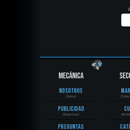
MECÁNICA
SEC
Nosotros
Ma
(Datos)
(Talle
Publicidad
C
(Empresas)
(Arch
Preguntas
Cat