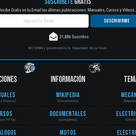
SUSCRÍBETE
GRATIS
Recibe Gratis en tu Email las últimas publicaciones. Manuales, Cursos y Vídeos..
31,886 Suscritos
NO SPAM y garantizamos la
Seguridad
de su Email.
CIONES
INFORMACIÓN
TEM
nuales
Wikipedia
Mecán
r y Usuario)
(Documentos)
(Repara
ursos
Documentales
Electri
ivos PPTs)
(Completos)
(Eléctr
álogos
Motos
Electr