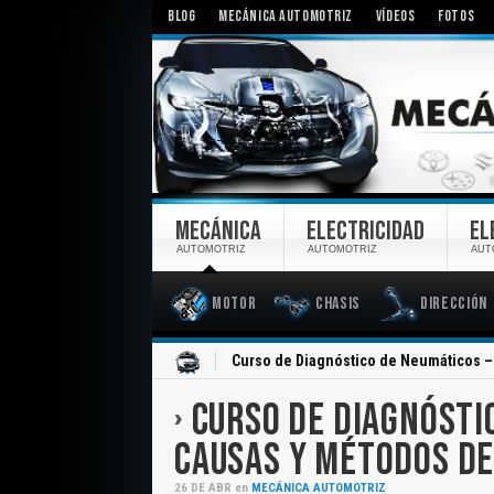
BLOG
MECÁNICA AUTOMOTRIZ
VÍDEOS
FOTOS
MECÁNICA
ELECTRICIDAD
EL
AUTOMOTRIZ
AUTOMOTRIZ
AUT
Motor
Chasis
Dirección
Inicio
Curso de Diagnóstico de Neumáticos –
CURSO DE DIAGNÓSTI
CAUSAS Y MÉTODOS DE
26
DE
ABR
en
MECÁNICA AUTOMOTRIZ