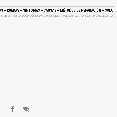
S – RUEDAS – SÍNTOMAS – CAUSAS – MÉTODOS DE REPARACIÓN – SOLUCI
Tags: curso, cursos, instrucciones, libros, instrucción, gratuito, gratuitos, capacitación, entrenamiento, capacitaciones, información, datos, gratis, descargar, diagnósticos, diagnosticos, inspección, inspecciones, analisis, neumaticos, clases, sintomas, metodos, reparaciones, soluciones, averias, fallas, averías, bandas, rodajes, rodamientos, flancos, talons, capas, butilicas, descargas, automotrices
El Título es incorrecto según el contenido.
Texto o Imagen de portada son erróneos.
No carga o no se visualiza el contenido.