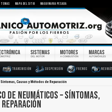
TEMAS
MAPA DEL SITIO
MAQUINARIA PESADA
ECTRÓNICA
SISTEMAS
MOTORES
MARCAS
OMOTRIZ
DEL MOTOR
A COMBUSTIÓN
AUTOMÓVILES
Transmisión
Suspensión
Frenos
Neumát
 Síntomas, Causas y Métodos de Reparación
CO DE NEUMÁTICOS – SÍNTOMAS,
 REPARACIÓN