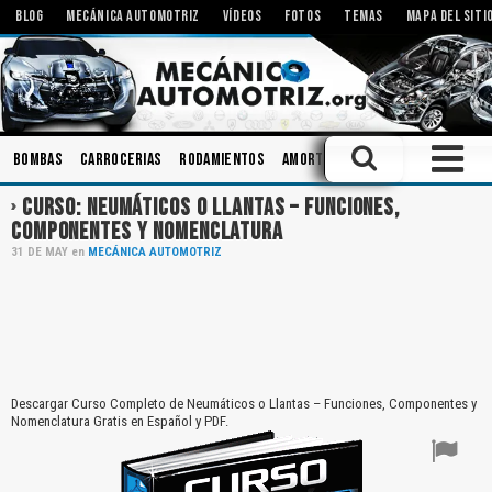
BLOG
MECÁNICA AUTOMOTRIZ
VÍDEOS
FOTOS
TEMAS
MAPA DEL SITI
Bombas
Carrocerias
Rodamientos
Amortiguadores
Motores Elé
CURSO: NEUMÁTICOS O LLANTAS – FUNCIONES,
COMPONENTES Y NOMENCLATURA
31
DE
MAY
en
MECÁNICA AUTOMOTRIZ
Descargar Curso Completo de Neumáticos o Llantas – Funciones, Componentes y
Nomenclatura Gratis en Español y PDF.