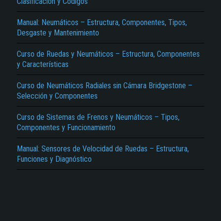
Clasificación y Códigos
Manual: Neumáticos – Estructura, Componentes, Tipos,
Desgaste y Mantenimiento
Curso de Ruedas y Neumáticos – Estructura, Componentes
y Características
El Título es incorrecto según el contenido.
Curso de Neumáticos Radiales sin Cámara Bridgestone –
Selección y Componentes
Texto o Imagen de portada son erróneos.
Curso de Sistemas de Frenos y Neumáticos – Tipos,
No carga o no se visualiza el contenido.
Componentes y Funcionamiento
Reportar otro tipo de error...
Manual: Sensores de Velocidad de Ruedas – Estructura,
Funciones y Diagnóstico