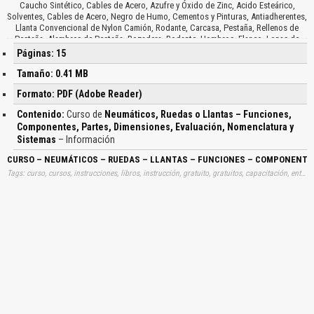
Caucho Sintético, Cables de Acero, Azufre y Óxido de Zinc, Acido Esteárico,
Solventes, Cables de Acero, Negro de Humo, Cementos y Pinturas, Antiadherentes,
Llanta Convencional de Nylon Camión, Rodante, Carcasa, Pestaña, Rellenos de
Pestaña, Alambres de Pestaña, Rozadera, Rodante, Hombros, Flanco, Lonas de
Cima Lonas de Cima de Acero, Lonas de Carcasa de Acero, Talón, Revestimiento
Páginas: 15
de Goma Interior, Dimensiones Básicas de las Llantas, Altura Seccional, Ancho del
Aro, Ancho Seccional, Ancho Total, Diámetro de Aro, Diámetro Exterior, Evaluación
Tamaño: 0.41 MB
de la Relación Aspecto, Sección Radial, Rigidez en la Curvas, Distancia de Frenaje,
Formato: PDF (Adobe Reader)
Características, Resistencia al Rodamiento, Aceptable Transmisión al Torque,
Nomenclatura de las Llantas, Sistema Numérico, Sistema Milimétrico, Sistema Alfa,
Contenido:
Curso de
Neumáticos, Ruedas o Llantas – Funciones,
Sistema Numérico, Llantas Radiales de Camión, Código de Velocidad, Diámetro
Componentes, Partes, Dimensiones, Evaluación, Nomenclatura y
del Aro, Construcción Radial, Ancho de Sección, Capacidad de Carga, Índice de
Sistemas
– Información
Carga y Códigos de Velocidad, Carga por Llanta, Índice de Carga, Código de
Velocidad…
CURSO – NEUMÁTICOS – RUEDAS – LLANTAS – FUNCIONES – COMPONENTE
Tags: curso, cursos, instrucciones, libros, instrucción, gratuito, gratuitos, capacitación, entrenamiento, capacitaciones, información, datos, gratis, descargar, neumaticos, aros, función, piezas, dimensión, nomenclaturas, descargas, automotrices