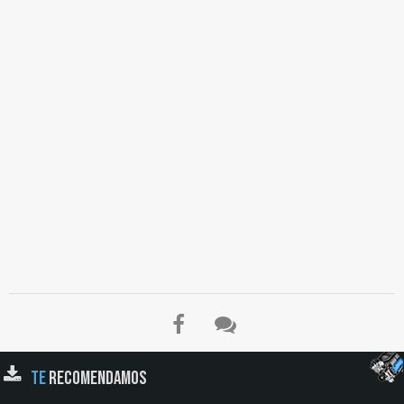
Tabla de Presiones y Carga, Tabla de Cargas y Presiones para Neumáticos
Radiales, Presión de Inflado, Capacidad de Carga por Llanta, Presión,
Bibliografía…
TE
RECOMENDAMOS