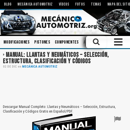
BLOG
MECÁNICA AUTOMOTRIZ
VÍDEOS
FOTOS
TEMAS
MAPA DEL SITI
Modificaciones
Pistones
Componentes
Aceites
Rodamientos
MANUAL: LLANTAS Y NEUMÁTICOS – SELECCIÓN,
ESTRUCTURA, CLASIFICACIÓN Y CÓDIGOS
02
DE
DIC
en
MECÁNICA AUTOMOTRIZ
Descargar Manual Completo: Llantas y Neumáticos – Selección, Estructura,
Clasificación y Códigos Gratis en Español/PDF.