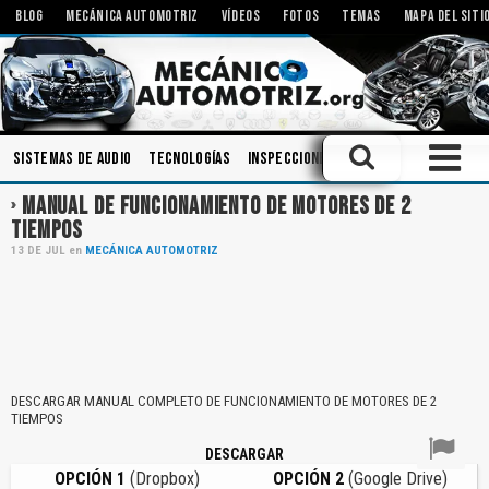
BLOG
MECÁNICA AUTOMOTRIZ
VÍDEOS
FOTOS
TEMAS
MAPA DEL SITI
Sistemas de Audio
Tecnologías
Inspecciones
Amortiguadores
I
MANUAL DE FUNCIONAMIENTO DE MOTORES DE 2
TIEMPOS
13
DE
JUL
en
MECÁNICA AUTOMOTRIZ
DESCARGAR MANUAL COMPLETO DE FUNCIONAMIENTO DE MOTORES DE 2
TIEMPOS
DESCARGAR
OPCIÓN 1
(Dropbox)
OPCIÓN 2
(Google Drive)