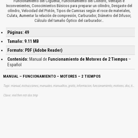
Funcionamiento del Cigueñal, Funcionamiento del Cilindro, Ventajas e
Inconvenientes, Conocimientos Básicos para preparar un cilindro, Desgaste del
cilindro, Velocidad del Pistón, Tipos de Camisas según el roce de materiales,
Culata, Aumentar la relación de compresión, Carburador, Diámetro del Difusor,
Cálculo del tamaño Óptico del carburador…
Páginas: 49
Tamaño: 9.11 MB
Formato: PDF (Adobe Reader)
Contenido:
Manual de
Funcionamiento de Motores de 2 Tiempos
–
Español
MANUAL – FUNCIONAMIENTO – MOTORES – 2 TIEMPOS
Tags: manual, instrucciones, manuales, manualitos, gratis, informacion, funcionamiento, motores, dos, tiempos, aprender, descargas
Clave: mnl fnm mtr dos tmp