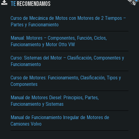
TE
RECOMENDAMOS
Curso de Mecánica de Motos con Motores de 2 Tiempos –
Partes y Funcionamiento
Manual: Motores – Componentes, Función, Ciclos,
Funcionamiento y Motor Otto VW
Curso: Sistemas del Motor – Clasificación, Componentes y
Funcionamiento
El Título es incorrecto según el contenido.
Texto o Imagen de portada son erróneos.
Curso de Motores: Funcionamiento, Clasificación, Tipos y
Componentes
No carga o no se visualiza el contenido.
Manual de Motores Diesel: Principios, Partes,
Reportar otro tipo de error...
Funcionamiento y Sistemas
Manual de Funcionamiento Irregular de Motores de
Camiones Volvo