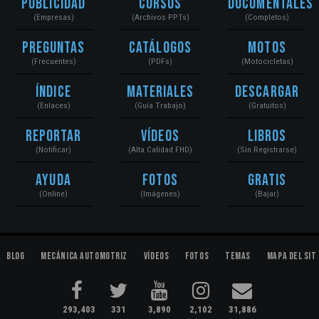
Publicidad
Cursos
Documentales
(Empresas)
(Archivos PPTs)
(Completos)
Preguntas
Catálogos
Motos
(Frecuentes)
(PDFs)
(Motocicletas)
Índice
Materiales
Descargar
(Enlaces)
(Guía Trabajo)
(Gratuitos)
Reportar
Vídeos
Libros
(Notificar)
(Alta Calidad FHD)
(Sin Registrarse)
Ayuda
Fotos
Gratis
(Online)
(Imágenes)
(Bajar)
Blog
Mecánica Automotriz
Vídeos
Fotos
Temas
Mapa del Sit
293,403
331
3,890
2,102
31,886