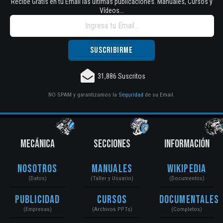
Recibe Gratis en tu Email las últimas publicaciones. Manuales, Cursos y
Vídeos...
31,886 Suscritos
NO SPAM y garantizamos la
Seguridad
de su Email.
MECÁNICA
SECCIONES
INFORMACIÓN
Nosotros
Manuales
Wikipedia
(Datos)
(Taller y Usuario)
(Documentos)
Publicidad
Cursos
Documentales
(Empresas)
(Archivos PPTs)
(Completos)