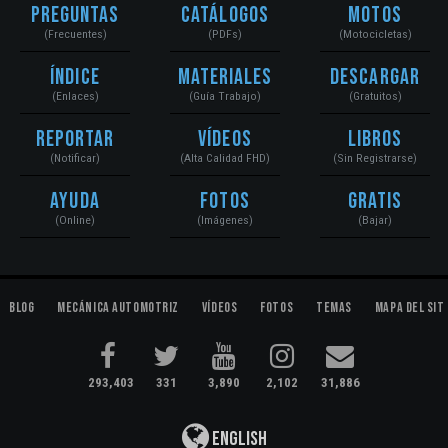
Preguntas
Catálogos
Motos
(Frecuentes)
(PDFs)
(Motocicletas)
Índice
Materiales
Descargar
(Enlaces)
(Guía Trabajo)
(Gratuitos)
Reportar
Vídeos
Libros
(Notificar)
(Alta Calidad FHD)
(Sin Registrarse)
Ayuda
Fotos
Gratis
(Online)
(Imágenes)
(Bajar)
Blog
Mecánica Automotriz
Vídeos
Fotos
Temas
Mapa del Sit
293,403
331
3,890
2,102
31,886
English