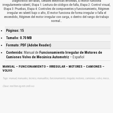
Diagnóstico de fallas, Señales eléctricas erróneas, El motor funciona
irregularmente ralentí, Etapa 1: Lectura de códigos de falla, Etapa 2: Control visual,
Etapa 3: Pruebas, Etapa 4: Controles de componentes y funcionamiento, Régimen
irregular en ralentí bajo o alto, El motor funciona de forma irregular o falla el
encendido, Régimen del motor irregular con carga, o dentro del rango de trabajo
normal…
Páginas: 15
Tamaño: 0.70 MB
Formato: PDF (Adobe Reader)
Contenido:
Manual de
Funcionamiento Irregular de Motores de
Camiones Volvo de Mecánica Automotriz
– Español
MANUAL – FUNCIONAMIENTO – IRREGULAR – MOTORES – CAMIONES –
VOLVO
Tags: manual, manuales, tecnico, manualitos, funcionamiento, irregular, motores, camiones, volvo, mecanica, automotriz, aprender, descargas
Clave: mnl fnm irg mtr cmll vvo