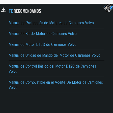
TE
RECOMENDAMOS
Manual de Protección de Motores de Camiones Volvo
Manual de Kit de Motor de Camiones Volvo
Manual de Motor D12D de Camiones Volvo
El Título es incorrecto según el contenido.
Manual de Unidad de Mando del Motor de Camiones Volvo
Texto o Imagen de portada son erróneos.
No carga o no se visualiza el contenido.
Manual de Control Básico del Motor D12C de Camiones
Volvo
Reportar otro tipo de error...
Manual de Combustible en el Aceite De Motor de Camiones
Volvo