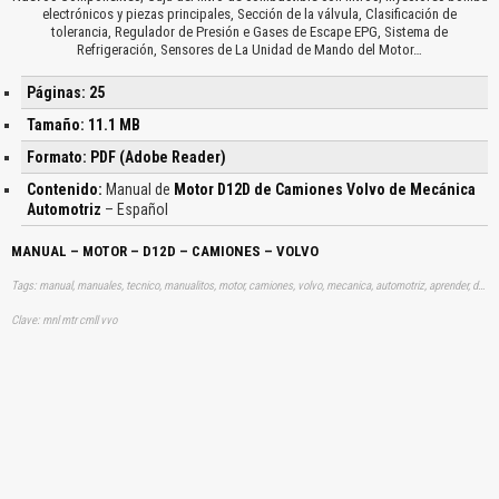
electrónicos y piezas principales, Sección de la válvula, Clasificación de
tolerancia, Regulador de Presión e Gases de Escape EPG, Sistema de
Refrigeración, Sensores de La Unidad de Mando del Motor…
Páginas: 25
Tamaño: 11.1 MB
Formato: PDF (Adobe Reader)
Contenido:
Manual de
Motor D12D de Camiones Volvo de Mecánica
Automotriz
– Español
MANUAL – MOTOR – D12D – CAMIONES – VOLVO
Tags: manual, manuales, tecnico, manualitos, motor, camiones, volvo, mecanica, automotriz, aprender, descargas
Clave: mnl mtr cmll vvo