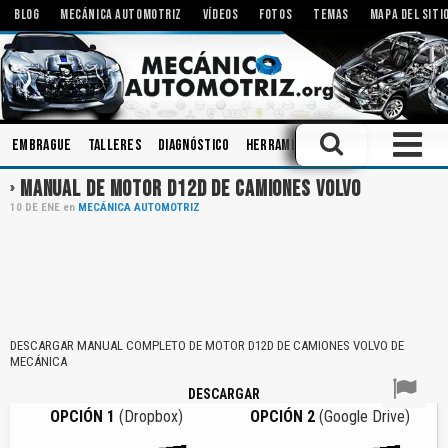
BLOG
MECÁNICA AUTOMOTRIZ
VÍDEOS
FOTOS
TEMAS
MAPA DEL SITI
Embrague
Talleres
Diagnóstico
Herramientas
Bombas
Mecan
MANUAL DE MOTOR D12D DE CAMIONES VOLVO
10
DE
ENE
en
MECÁNICA AUTOMOTRIZ
DESCARGAR MANUAL COMPLETO DE MOTOR D12D DE CAMIONES VOLVO DE
MECÁNICA
DESCARGAR
OPCIÓN 1
(Dropbox)
OPCIÓN 2
(Google Drive)