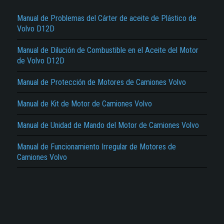
Manual de Problemas del Cárter de aceite de Plástico de
Volvo D12D
Manual de Dilución de Combustible en el Aceite del Motor
de Volvo D12D
Manual de Protección de Motores de Camiones Volvo
El Título es incorrecto según el contenido.
Texto o Imagen de portada son erróneos.
Manual de Kit de Motor de Camiones Volvo
No carga o no se visualiza el contenido.
Manual de Unidad de Mando del Motor de Camiones Volvo
Reportar otro tipo de error...
Manual de Funcionamiento Irregular de Motores de
Camiones Volvo