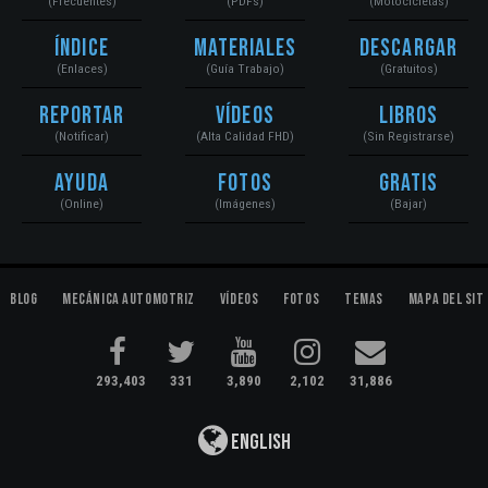
(Frecuentes)
(PDFs)
(Motocicletas)
Índice
Materiales
Descargar
(Enlaces)
(Guía Trabajo)
(Gratuitos)
Reportar
Vídeos
Libros
(Notificar)
(Alta Calidad FHD)
(Sin Registrarse)
Ayuda
Fotos
Gratis
(Online)
(Imágenes)
(Bajar)
Blog
Mecánica Automotriz
Vídeos
Fotos
Temas
Mapa del Sit
293,403
331
3,890
2,102
31,886
English