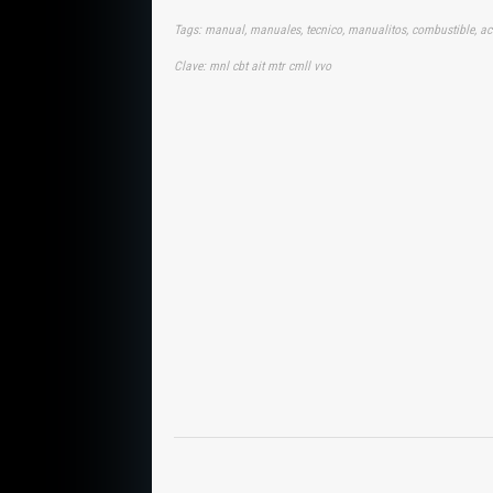
Tags: manual, manuales, tecnico, manualitos, combustible, ace
Clave: mnl cbt ait mtr cmll vvo