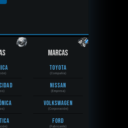
AS
MARCAS
ica
Toyota
ción)
(Compañía)
cidad
Nissan
ico)
(Empresa)
ónica
Volkswagen
tos)
(Corporación)
tica
Ford
ación)
(Fabricante)