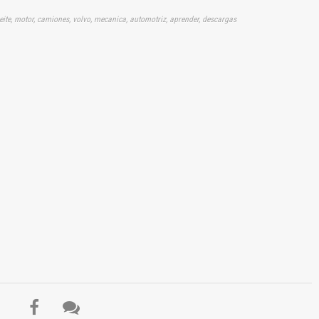
ite, motor, camiones, volvo, mecanica, automotriz, aprender, descargas
El Título es incorrecto según el contenido.
Texto o Imagen de portada son erróneos.
No carga o no se visualiza el contenido.
Reportar otro tipo de error...