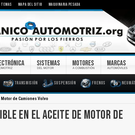
TEMAS
MAPA DEL SITIO
MAQUINARIA PESADA
ECTRÓNICA
SISTEMAS
MOTORES
MARCAS
OMOTRIZ
DEL MOTOR
A COMBUSTIÓN
AUTOMÓVILES
Transmisión
Suspensión
Frenos
Neumát
e Motor de Camiones Volvo
BLE EN EL ACEITE DE MOTOR DE