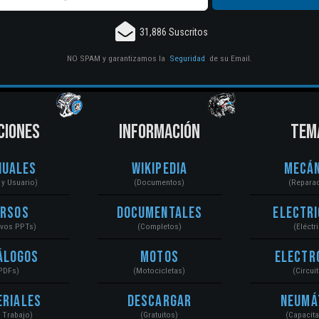
31,886 Suscritos
NO SPAM y garantizamos la
Seguridad
de su Email.
CIONES
INFORMACIÓN
TEM
nuales
Wikipedia
Mecán
r y Usuario)
(Documentos)
(Repara
ursos
Documentales
Electri
ivos PPTs)
(Completos)
(Eléctr
álogos
Motos
Electr
PDFs)
(Motocicletas)
(Circui
eriales
Descargar
Neumá
a Trabajo)
(Gratuitos)
(Capacit