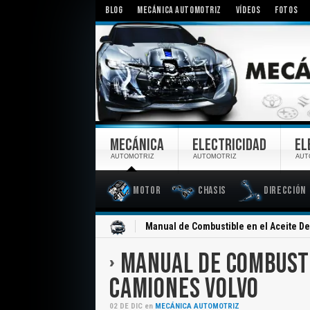
BLOG
MECÁNICA AUTOMOTRIZ
VÍDEOS
FOTOS
MECÁNICA
ELECTRICIDAD
EL
AUTOMOTRIZ
AUTOMOTRIZ
AUT
Motor
Chasis
Dirección
Inicio
Manual de Combustible en el Aceite D
MANUAL DE COMBUSTI
CAMIONES VOLVO
02
DE
DIC
en
MECÁNICA AUTOMOTRIZ