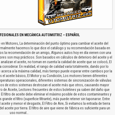
FESIONALES EN MECÁNICA AUTOMOTRIZ – ESPAÑOL
 en Motores, La determinación del punto óptimo para cambiar el aceite del
ormalmente hacemos lo que dice el catálogo y su recomendación basada en
os la recomendación de un amigo, Algunos autos hoy en día vienen con una
cadores son muy prácticos. Son basados en cálculos de deterioro del aceite y el
 analizan el aceite, no toman en cuenta la calidad de aceite que se colocó, El
 considerar. En realidad, el rango de calidad varía totalmente, dando por lo
e acerca a la máxima calidad, más tiempo puede esperar entre cambios por la
 el aceite básico, El Motor y su Condición, Los motores tienen diferentes
mperaturas operacionales, diferentes sistemas de sincronización de válvulas
gunos de estos sistemas destrozan el aceite más que otros, causando mayor
tro de Aceite, Lectores frecuentes de estos boletines ya saben del daño que
. El filtro de aceite debe eliminar el máximo posible de estos contaminantes y
 grande el filtro (superficie filtrante), más puede retener sin taponarse. Entre
 aceite y menor el desgaste, El Filtro de Aire, Si evitamos la entrada de tierra
aceite por tierra. El filtro de aire que viene de fábrica es suficiente para un
uso normal…