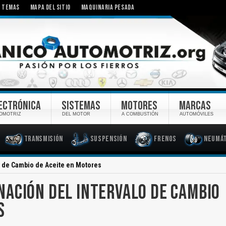
TEMAS
MAPA DEL SITIO
MAQUINARIA PESADA
ECTRÓNICA
SISTEMAS
MOTORES
MARCAS
OMOTRIZ
DEL MOTOR
A COMBUSTIÓN
AUTOMÓVILES
Transmisión
Suspensión
Frenos
Neumát
o de Cambio de Aceite en Motores
ACIÓN DEL INTERVALO DE CAMBIO
S