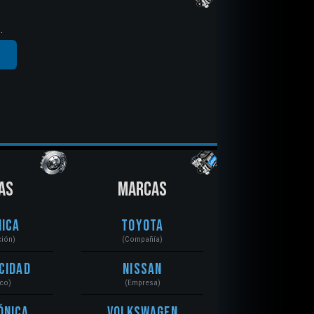
.
AS
MARCAS
ica
Toyota
ción)
(Compañía)
cidad
Nissan
ico)
(Empresa)
ónica
Volkswagen