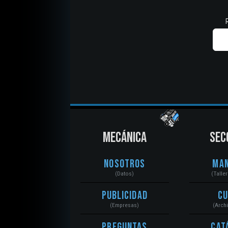
MECÁNICA
SEC
Nosotros
Ma
(Datos)
(Talle
Publicidad
C
(Empresas)
(Arch
Preguntas
Cat