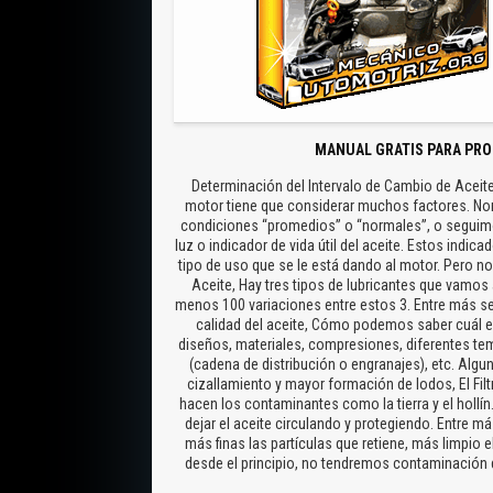
MANUAL GRATIS PARA PRO
Determinación del Intervalo de Cambio de Aceite
motor tiene que considerar muchos factores. N
condiciones “promedios” o “normales”, o seguim
luz o indicador de vida útil del aceite. Estos indi
tipo de uso que se le está dando al motor. Pero no
Aceite, Hay tres tipos de lubricantes que vamos a
menos 100 variaciones entre estos 3. Entre más s
calidad del aceite, Cómo podemos saber cuál es
diseños, materiales, compresiones, diferentes te
(cadena de distribución o engranajes), etc. Al
cizallamiento y mayor formación de lodos, El Fil
hacen los contaminantes como la tierra y el hollín
dejar el aceite circulando y protegiendo. Entre más
más finas las partículas que retiene, más limpio el
desde el principio, no tendremos contaminación del 