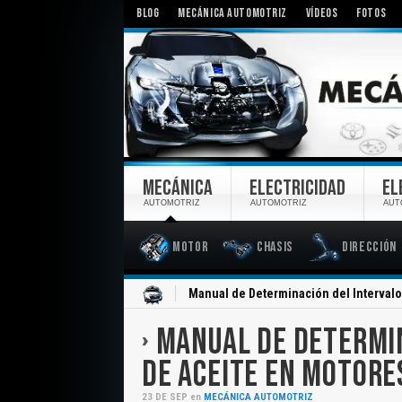
BLOG
MECÁNICA AUTOMOTRIZ
VÍDEOS
FOTOS
MECÁNICA
ELECTRICIDAD
EL
AUTOMOTRIZ
AUTOMOTRIZ
AUT
Motor
Chasis
Dirección
Inicio
Manual de Determinación del Interval
MANUAL DE DETERMIN
DE ACEITE EN MOTORE
23
DE
SEP
en
MECÁNICA AUTOMOTRIZ