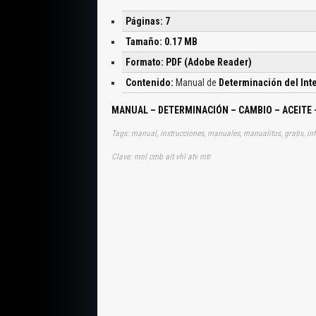
Páginas: 7
Tamaño: 0.17 MB
Formato: PDF (Adobe Reader)
Contenido:
Manual de
Determinación del Int
MANUAL – DETERMINACIÓN – CAMBIO – ACEITE
Tags: manual, instrucciones, manuales, manualitos, gratis, in
Clave: mnl cmb ait vhl atv mtr