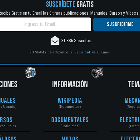
SUSCRÍBETE
GRATIS
Recibe Gratis en tu Email las últimas publicaciones. Manuales, Cursos y Vídeos..
31,886 Suscritos
NO SPAM y garantizamos la
Seguridad
de su Email.
CIONES
INFORMACIÓN
TEM
nuales
Wikipedia
Mecán
r y Usuario)
(Documentos)
(Repara
ursos
Documentales
Electri
ivos PPTs)
(Completos)
(Eléctr
álogos
Motos
Electr