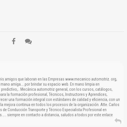
Reportar otro tipo de error...
 mis amigos que laboran en las Empresas www.mecanico automotriz. org,
a mano amiga…..por brindar su espacio web. En mano limpia en
 predictivo,.. Mecánica automotriz general, con los cursos, catálogos,
para la formación profesional, Técnicos, Instructores y Aprendices,
ecer una formación integral con estándares de calidad y eficiencia, con un
 mejora continua en todos los procesos de la organización. Atte. Carlos
s de Conducción Transporte y Técnico Especialista Profesional en
…… siempre en contacto a distancia, saludos a todos por este enlace