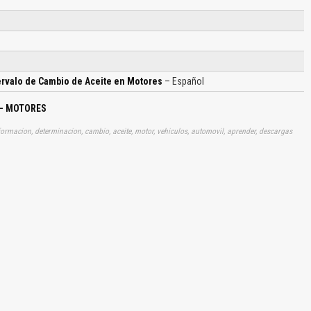
ervalo de Cambio de Aceite en Motores
– Español
 – MOTORES
formacion, determinacion, cambio, aceite, motor, vehiculos, automovil, aprender, descargas
El Título es incorrecto según el contenido.
Texto o Imagen de portada son erróneos.
No carga o no se visualiza el contenido.