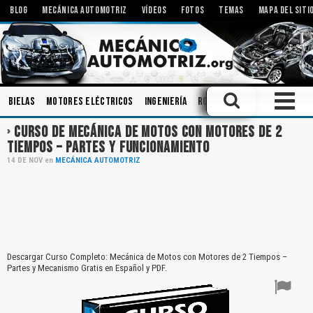
BLOG
MECÁNICA AUTOMOTRIZ
VÍDEOS
FOTOS
TEMAS
MAPA DEL SITI
Bielas
Motores Eléctricos
Ingeniería
Rodamientos
Modificacio
CURSO DE MECÁNICA DE MOTOS CON MOTORES DE 2
TIEMPOS – PARTES Y FUNCIONAMIENTO
14
DE
NOV
en
MECÁNICA AUTOMOTRIZ
Descargar Curso Completo: Mecánica de Motos con Motores de 2 Tiempos –
Partes y Mecanismo Gratis en Español y PDF.