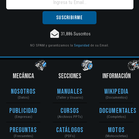
31,886 Suscritos
NO SPAM y garantizamos la
Seguridad
de su Email.
MECÁNICA
SECCIONES
INFORMACIÓN
Nosotros
Manuales
Wikipedia
(Datos)
(Taller y Usuario)
(Documentos)
Publicidad
Cursos
Documentales
(Empresas)
(Archivos PPTs)
(Completos)
Preguntas
Catálogos
Motos
(Frecuentes)
(PDFs)
(Motocicletas)