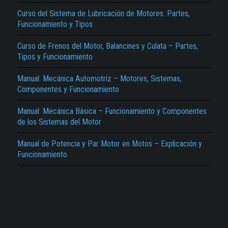
Curso del Sistema de Lubricación de Motores: Partes,
Funcionamiento y Tipos
Curso de Frenos del Motor, Balancines y Culata – Partes,
Tipos y Funcionamiento
Manual: Mecánica Automotriz – Motores, Sistemas,
El Título es incorrecto según el contenido.
Componentes y Funcionamiento
Texto o Imagen de portada son erróneos.
Manual: Mecánica Básica – Funcionamiento y Componentes
No carga o no se visualiza el contenido.
de los Sistemas del Motor
Reportar otro tipo de error...
Manual de Potencia y Par Motor en Motos – Explicación y
Funcionamiento