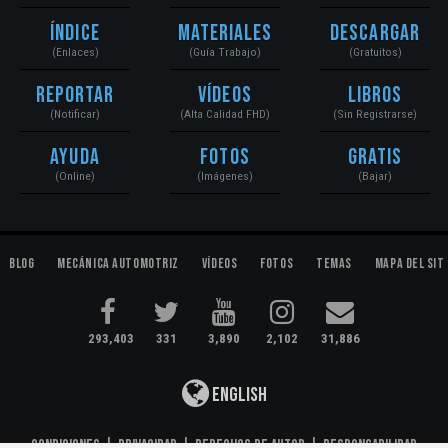
Índice
Materiales
Descargar
(Enlaces)
(Guía Trabajo)
(Gratuitos)
Reportar
Vídeos
Libros
(Notificar)
(Alta Calidad FHD)
(Sin Registrarse)
Ayuda
Fotos
Gratis
(Online)
(Imágenes)
(Bajar)
Blog
Mecánica Automotriz
Vídeos
Fotos
Temas
Mapa del Sit
293,403
331
3,890
2,102
31,886
English
Condiciones
|
Privacidad
|
Derechos de Autor
|
Responsabilidad