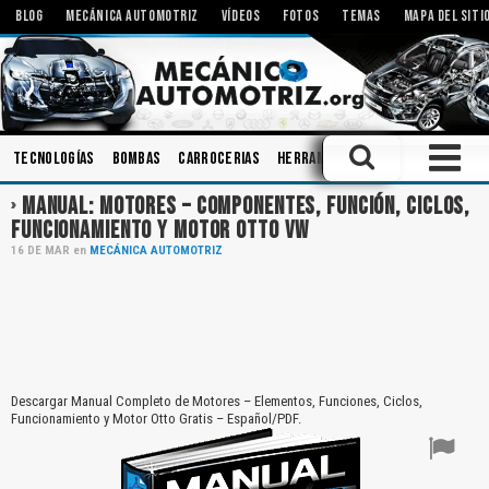
BLOG
MECÁNICA AUTOMOTRIZ
VÍDEOS
FOTOS
TEMAS
MAPA DEL SITI
Tecnologías
Bombas
Carrocerias
Herramientas
Ingeniería
En
MANUAL: MOTORES – COMPONENTES, FUNCIÓN, CICLOS,
FUNCIONAMIENTO Y MOTOR OTTO VW
16
DE
MAR
en
MECÁNICA AUTOMOTRIZ
Descargar Manual Completo de Motores – Elementos, Funciones, Ciclos,
Funcionamiento y Motor Otto Gratis – Español/PDF.