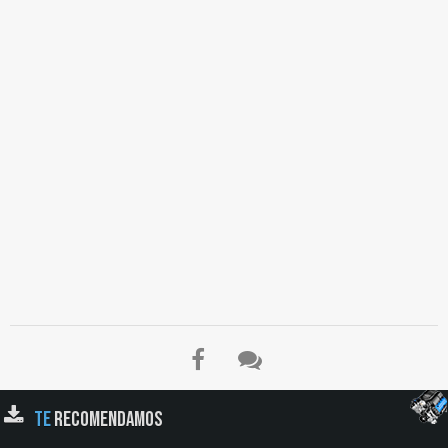
de Cilindros, Las Juntas del Motor, Gases, Aceite, Combustible, Agua, Los
Retenes de las Piezas Giratorias, La Hermetización del Vástago de la Válvula, La
Lubricación, Enfriamiento, Limpieza, Como Hermetizante, El Sistema de
Lubricación, Lubricación por Presión, Lubricación por Salpicadura o Aspersión de
Aceite, Tubo de Retorno para el Aceite de las Válvulas, Árbol de Levas, La Bomba
de Aceite…
TE
RECOMENDAMOS