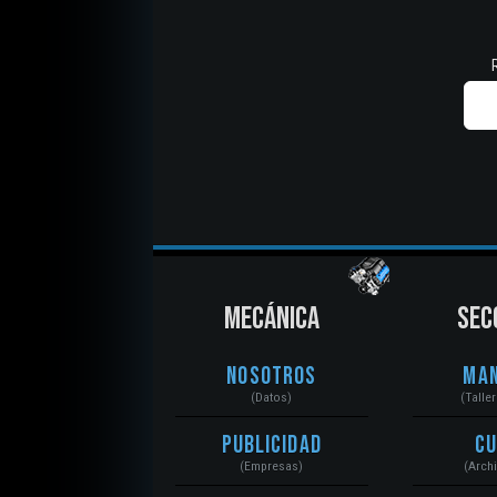
MECÁNICA
SEC
Nosotros
Ma
(Datos)
(Talle
Publicidad
C
(Empresas)
(Arch