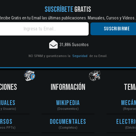
SUSCRÍBETE
GRATIS
Recibe Gratis en tu Email las últimas publicaciones. Manuales, Cursos y Vídeos..
31,886 Suscritos
NO SPAM y garantizamos la
Seguridad
de su Email.
CIONES
INFORMACIÓN
TEM
nuales
Wikipedia
Mecán
r y Usuario)
(Documentos)
(Repara
ursos
Documentales
Electri
ivos PPTs)
(Completos)
(Eléctr