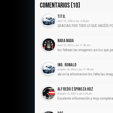
COMENTARIOS (10)
Tito.
abril 15, 2020 a las 3:20 pm
GRACIAS POR TODO LO QUE HACÉIS P
Nada Nada
julio 10, 2019 a las 11:34 am
les faltaan las imagenes asi los que 
Ing. Ronald
octubre 18, 2016 a las 11:38 am
aki en la informacion les falta las ima
Alfredo Espinoza Hdz
octubre 13, 2016 a las 6:05 pm
Excelente información y muy complet