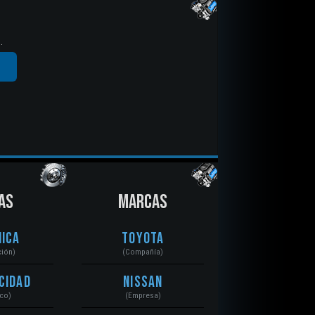
.
AS
MARCAS
ica
Toyota
ción)
(Compañía)
cidad
Nissan
ico)
(Empresa)