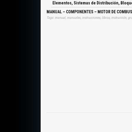
Húmedas, Camisas para Bloques de Aleación Lige
Elementos, Sistemas de Distribución, Bloque
Paredes del Cilindro, Sistema de Refrigeración,
Funcionamiento, Fabricación de Pistones, Lige
MANUAL – COMPONENTES – MOTOR DE COMBUSTIÓ
Dilatación, Conductividad Térmica, Tipos de Pist
los Gases, Segmentos de Compresión, Segme
Trapezoidal, Rascadores, Bulón, Biela, Fabricación,
de Biela y Bancada, Resis