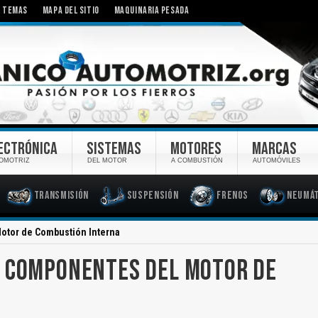
TEMAS
MAPA DEL SITIO
MAQUINARIA PESADA
ECTRÓNICA
SISTEMAS
MOTORES
MARCAS
OMOTRIZ
DEL MOTOR
A COMBUSTIÓN
AUTOMÓVILES
Transmisión
Suspensión
Frenos
Neumát
otor de Combustión Interna
Y COMPONENTES DEL MOTOR DE