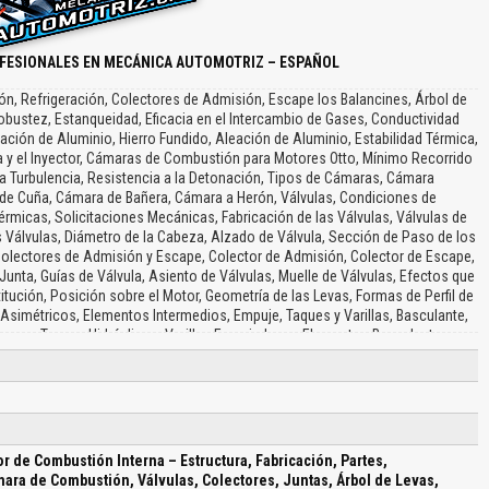
FESIONALES EN MECÁNICA AUTOMOTRIZ – ESPAÑOL
ón, Refrigeración, Colectores de Admisión, Escape los Balancines, Árbol de
 Robustez, Estanqueidad, Eficacia en el Intercambio de Gases, Conductividad
leación de Aluminio, Hierro Fundido, Aleación de Aluminio, Estabilidad Térmica,
a y el Inyector, Cámaras de Combustión para Motores Otto, Mínimo Recorrido
ta Turbulencia, Resistencia a la Detonación, Tipos de Cámaras, Cámara
de Cuña, Cámara de Bañera, Cámara a Herón, Válvulas, Condiciones de
érmicas, Solicitaciones Mecánicas, Fabricación de las Válvulas, Válvulas de
 Válvulas, Diámetro de la Cabeza, Alzado de Válvula, Sección de Paso de los
olectores de Admisión y Escape, Colector de Admisión, Colector de Escape,
Junta, Guías de Válvula, Asiento de Válvulas, Muelle de Válvulas, Efectos que
tución, Posición sobre el Motor, Geometría de las Levas, Formas de Perfil de
 Asimétricos, Elementos Intermedios, Empuje, Taques y Varillas, Basculante,
aques, Taques Hidráulicos, Varillas Empujadoras, Elementos Basculantes,
vos para la Regulación del Juego de Válvulas, Efectos de la Dilatación,
recto, Tipos de Dispositivos para Realizar la Regulación, Sistemas de
 Sistema OHV, Sistema OHC y DOHC, Válvulas en Línea, Válvulas en Angulo
 Mando de la Distribución, Ruedas Dentadas, Cadena de Rodillos, Carter de
n Alternativo, Ascenso, Velocidad del Pistón, Fuerzas que Actúan sobre el
Los Cilindros, Resistencia al Desgaste, Buena Conductividad Térmica, Buenas
 de Combustión Interna – Estructura, Fabricación, Partes,
os Cilindros en el Bloque, Bloque con Camisas, Camisas Secas, Camisas
ara de Combustión, Válvulas, Colectores, Juntas, Árbol de Levas,