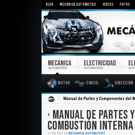
BLOG
MECÁNICA AUTOMOTRIZ
VÍDEOS
FOTOS
MECÁNICA
ELECTRICIDAD
EL
AUTOMOTRIZ
AUTOMOTRIZ
AUT
Motor
Chasis
Dirección
Inicio
Manual de Partes y Componentes del M
MANUAL DE PARTES 
COMBUSTIÓN INTERNA
11
DE
OCT
en
MECÁNICA AUTOMOTRIZ