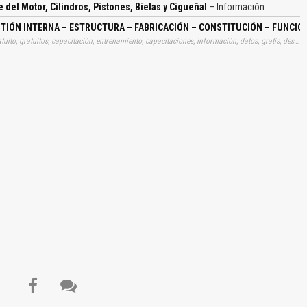
ra, Pistón, Mantener la Estanqueidad, Transmitir el Exceso de Calor a las
 del Motor, Cilindros, Pistones, Bielas y Cigueñal
– Información
 Zona de Segmentos, Alojamiento del Bulón, Falda a Vástago, Condiciones de
reza, Constitución Robusta, Cualidades de Deslizamiento, Coeficiente de
N INTERNA – ESTRUCTURA – FABRICACIÓN – CONSTITUCIÓN – FUNCIONAM
ones, Pistón Auto térmico, Pistón Compensador, Segmentos, Estanqueidad de
Tags: manual, manuales, instrucciones, libros, instrucción, gratuito, gratuitos, capacitación, entrenamiento, capacitaciones, información, datos, gratis, descargar, motores, combustiones, internas, internos, estructuras, fabricaciones, piezas, constituciones, función, culatas, cámaras, camaras, valvulas, arboles, distribuciones, bloques, pistón, ciguenales, aprender, descargas, automotrices
nto Rascador, Sección Rectangular, Sección Cónica Exterior, Sección
 Cuerpo de Biela, Cabeza de Biela, Cigüeñal, Arboles de Equilibrado, Cojinetes
tencia al Gripaje, Metal Blanca, Volante de Inercia…