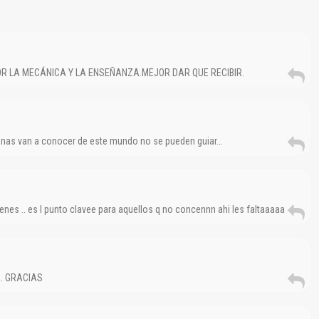
OR LA MECÁNICA Y LA ENSEÑANZA.MEJOR DAR QUE RECIBIR.
El Título es incorrecto según el contenido.
Texto o Imagen de portada son erróneos.
penas van a conocer de este mundo no se pueden guiar…
No carga o no se visualiza el contenido.
Reportar otro tipo de error...
genes .. es l punto clavee para aquellos q no concennn ahi les faltaaaaa
a. GRACIAS