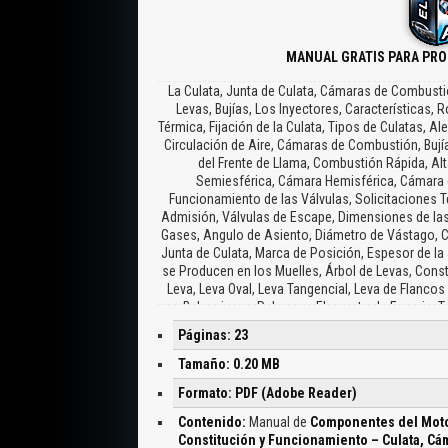
MANUAL GRATIS PARA PRO
La Culata, Junta de Culata, Cámaras de Combusti
Levas, Bujías, Los Inyectores, Características,
Térmica, Fijación de la Culata, Tipos de Culatas, A
Circulación de Aire, Cámaras de Combustión, Bují
del Frente de Llama, Combustión Rápida, Al
Semiesférica, Cámara Hemisférica, Cámara 
Funcionamiento de las Válvulas, Solicitaciones T
Admisión, Válvulas de Escape, Dimensiones de las
Gases, Angulo de Asiento, Diámetro de Vástago, C
Junta de Culata, Marca de Posición, Espesor de la 
se Producen en los Muelles, Árbol de Levas, Consti
Leva, Leva Oval, Leva Tangencial, Leva de Flancos
Balancines y Palancas, Elemento de Empuje, T
Balancines, Balancines de Rodillo, Dispositi
Páginas: 23
Consecuencias de un Juego de Válvulas Incor
Distribución, Disposición de la Distribución,
Tamaño: 0.20 MB
Accionadas, Válvulas e Línea Accionadas, DOHC,
Formato: PDF (Adobe Reader)
Distribución, Correa Dentada, Fuerzas en el Tre
Cigüeñal, Bloque Motor, Fabricación, La Bancada, 
Contenido:
Manual de
Componentes del Motor
Cualidades de Deslizamiento, Formación de l
Constitución y Funcionamiento – Culata, Cám