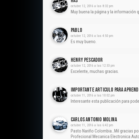
Has
octubre 12, 2016 a las 8:32 pm
Muy buena la página y la información 
Pablo
octubre 12, 2016 a las 4:50 pm
Es muy bueno.
Henry Pescador
octubre 12, 2016 a las 12:33 pm
Excelente, muchas gracias.
Importante Articulo Para Aprend
octubre 11, 2016 a las 10:02 pm
Interesante esta publicación para pode
CARLOS ANTONIO MOLINA
octubre 11, 2016 a las 6:42 pm
Pasto Nariño Colombia…Mil gracias por
Profecional Mecanica Electronica Au