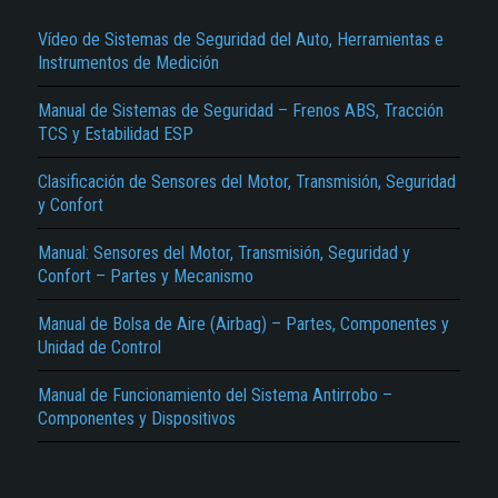
Vídeo de Sistemas de Seguridad del Auto, Herramientas e
Instrumentos de Medición
Manual de Sistemas de Seguridad – Frenos ABS, Tracción
TCS y Estabilidad ESP
Clasificación de Sensores del Motor, Transmisión, Seguridad
y Confort
El Título es incorrecto según el contenido.
Manual: Sensores del Motor, Transmisión, Seguridad y
Texto o Imagen de portada son erróneos.
Confort – Partes y Mecanismo
No carga o no se visualiza el contenido.
Manual de Bolsa de Aire (Airbag) – Partes, Componentes y
Reportar otro tipo de error...
Unidad de Control
Manual de Funcionamiento del Sistema Antirrobo –
Componentes y Dispositivos