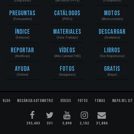
(Empresas)
(Archivos PPTs)
(Completos)
Preguntas
Catálogos
Motos
(Frecuentes)
(PDFs)
(Motocicletas)
Índice
Materiales
Descargar
(Enlaces)
(Guía Trabajo)
(Gratuitos)
Reportar
Vídeos
Libros
(Notificar)
(Alta Calidad FHD)
(Sin Registrarse)
Ayuda
Fotos
Gratis
(Online)
(Imágenes)
(Bajar)
Blog
Mecánica Automotriz
Vídeos
Fotos
Temas
Mapa del Sit
293,403
331
3,890
2,102
31,886