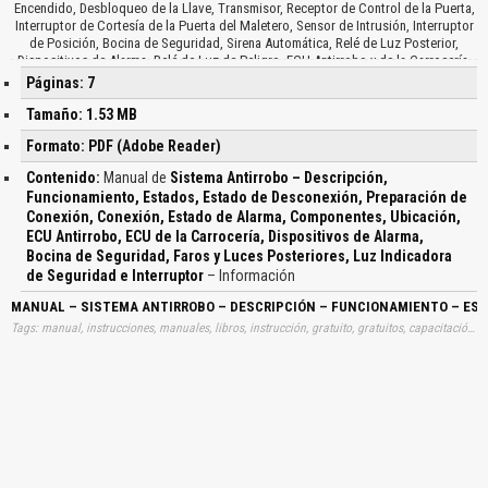
Encendido, Desbloqueo de la Llave, Transmisor, Receptor de Control de la Puerta,
Interruptor de Cortesía de la Puerta del Maletero, Sensor de Intrusión, Interruptor
de Posición, Bocina de Seguridad, Sirena Automática, Relé de Luz Posterior,
Dispositivos de Alarma, Relé de Luz de Peligro, ECU Antirrobo y de la Carrocería,
Sensor de Acceso no Autorizado, Área de Campo Electromagnético,
Páginas: 7
Funcionamiento Adicional, Bloqueo de las Puertas Forzado, Condiciones de
Detención, Memoria de Alarma y Estado de Alarma…
Tamaño: 1.53 MB
Formato: PDF (Adobe Reader)
Contenido:
Manual de
Sistema Antirrobo – Descripción,
Funcionamiento, Estados, Estado de Desconexión, Preparación de
Conexión, Conexión, Estado de Alarma, Componentes, Ubicación,
ECU Antirrobo, ECU de la Carrocería, Dispositivos de Alarma,
Bocina de Seguridad, Faros y Luces Posteriores, Luz Indicadora
de Seguridad e Interruptor
– Información
MANUAL – SISTEMA ANTIRROBO – DESCRIPCIÓN – FUNCIONAMIENTO – ESTA
Tags: manual, instrucciones, manuales, libros, instrucción, gratuito, gratuitos, capacitación, entrenamiento, capacitaciones, información, datos, gratis, descargar, guías, guias, sistemas, antirrobos, descripciones, funcionamientos, estados, estados, desconexiones, preparaciones, conexiones, conexiones, estados, alarmas, componentes, ubicaciones, ecu, antirrobos, ecu, carrocerias, dispositivos, alarmas, bocinas, seguridades, faros, luces, posteriores, luz, indicadoras, seguridades, interruptores, aprender, descargas