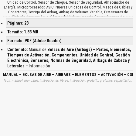
Unidad de Control, Sensor de Choque, Sensor de Seguridad, Almacenador de
Energía, Microprocesador, ASIC, Nuevas Unidades de Control, Mazos de Cables y
Conectores, Testigo del Airbag, Airbag de Volumen Variable, Pretensores de
Cinturón, Impacto Leve, Cámara del Airbag, Impacto Severo, Normas de
Seguridad, Componentes del Sistema, Sensores Sensibles, Montaje de la Unidad,
Páginas: 23
Temperaturas Superiores, Cámara de Combustión, Guantes y Gafas Productos
Químicos, Riesgo de Lesiones Graves, Inutilización y Desguace, Puertas Cerradas
Tamaño: 1.83 MB
y Ventanillas Laterales Abiertas, Activación en Lugares Despejados, Advertir al
Formato: PDF (Adobe Reader)
Personal Cercano, Recuperación y Rescate en Vehículos con Airbag, Desconectar
la Batería, Zona de Expansión, Columna de Dirección, El Airbag Lateral, Asientos
Contenido:
Manual de
Bolsas de Aire (Airbags) – Partes, Elementos,
Delanteros, Paneles de las Puertas, Testigo de Diagnosis, Tipo de Sistemas,
Tiempos de Activación, Componentes, Unidad de Control, Gestión
Asientos Delanteros, Gestión con Unidad de Control, Unidad de Control, Sensor de
Electrónica, Sensores, Normas de Seguridad, Airbags de Cabeza y
Colisión Lateral, Modulo Airbag, Testigo Luminoso, Panel de Instrumentos,
Gestión sin Unidad de Control, Carga de Ignición, Gestión por Caja Electrónica,
Laterales
– Información
Caja Electrónica, El Airbag de Cabeza, Airbag Tubular, Airbag de Cortina, Sistemas
MANUAL – BOLSAS DE AIRE – AIRBAGS – ELEMENTOS – ACTIVACIÓN – COM
de Seguridad Pasiva…
Tags: manual, manuales, instrucciones, libros, instrucción, gratuito, gratuitos, capacitación, entrenamiento, capacitaciones, información, datos, gratis, descargar, motors, diésels, dísels, diesels, disels, aires, activaciones, unidades, controles, gestiones, electrónicas, electronicas, sensoras, descargas, automotrices