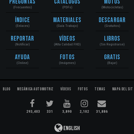
Preguntas
Catálogos
Motos
(Frecuentes)
(PDFs)
(Motocicletas)
Índice
Materiales
Descargar
(Enlaces)
(Guía Trabajo)
(Gratuitos)
Reportar
Vídeos
Libros
(Notificar)
(Alta Calidad FHD)
(Sin Registrarse)
Ayuda
Fotos
Gratis
(Online)
(Imágenes)
(Bajar)
Blog
Mecánica Automotriz
Vídeos
Fotos
Temas
Mapa del Sit
293,403
331
3,890
2,102
31,886
English