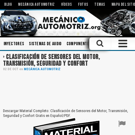
BLOG
MECÁNICA AUTOMOTRIZ
VÍDEOS
FOTOS
TEMAS
MAPA DEL SITI
Inyectores
Sistemas de Audio
Componentes
Inspecciones
Herr
CLASIFICACIÓN DE SENSORES DEL MOTOR,
TRANSMISIÓN, SEGURIDAD Y CONFORT
02
DE
OCT
en
MECÁNICA AUTOMOTRIZ
Descargar Material Completo: Clasificación de Sensores del Motor, Transmisión,
Seguridad y Confort Gratis en Español/PDF.