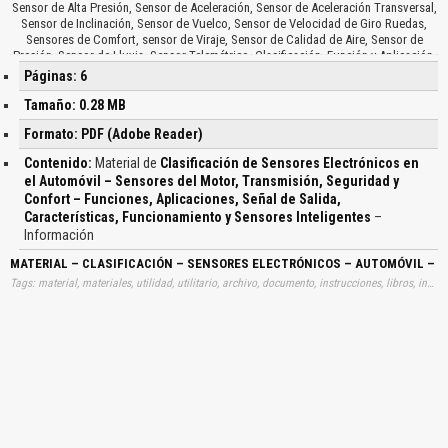
Sensor de Alta Presión, Sensor de Aceleración, Sensor de Aceleración Transversal,
Sensor de Inclinación, Sensor de Vuelco, Sensor de Velocidad de Giro Ruedas,
Sensores de Comfort, sensor de Viraje, Sensor de Calidad de Aire, Sensor de
Presión, Sensor de Lluvia, Sensor Telemétrico, Clasificación, Función y Aplicación,
Según la Señal de Salida, Según la Señal de Salida, Procesamiento de Señales en
Páginas: 6
la Unidad de Control, Alimentación Eléctrica, Señales de Entrada Digitales, Señales
de Entrada Analógicas, Elementos Actuadores, Diagnostico, Particularidades de
Tamaño: 0.28 MB
los Sensores del Automóvil, Exigencias, Medidas de Desarrollo, Alta Fiabilidad,
Formato: PDF (Adobe Reader)
Bajos Costes de Fabricación, Compactibilidad, Alta Precisión, Alta Fiabilidad,
Bajos Costes de Fabricación, Duras Condiciones de Funcionamiento, Mecanices,
Contenido:
Material de
Clasificación de Sensores Electrónicos en
Climáticos, Alta Precisión, Evolución en la Integración de los Sensores para el
el Automóvil – Sensores del Motor, Transmisión, Seguridad y
Automóvil, Preparación Analógica de Señales, Convertidor Analógico, Unidad
Confort – Funciones, Aplicaciones, Señal de Salida,
Electrónica, Microprocesador, Comparación en la Evolución de dos Sensores,
Sensor de Presión Atmosférica, Esquema de Modulo de Corrección de un Sensor
Características, Funcionamiento y Sensores Inteligentes
–
Inteligente…
Información
MATERIAL – CLASIFICACIÓN – SENSORES ELECTRÓNICOS – AUTOMÓVIL – M
Tags: material, materiales, utilidad, utilitario, archivo, documento, instrucciones, libros, instrucción, gratuito, gratuitos, capacitación, capacitaciones, información, datos, gratis, descargar, clasificaciones, tipos, clases, sensoras, electrónicas, electronicos, electronicas, automoviles, motores, transmisiones, seguridades, confort, comforts, función, aplicación, señales, salidas, aprender, descargas