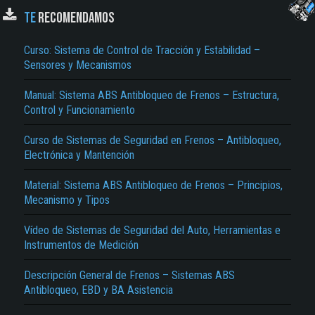
Giros Rápidos y Contravolantazos, Situaciones Habituales, Cambio de Carril con
TE
RECOMENDAMOS
Frenazo Brusco, Posibilidad de Giro, Largas Secuencias de Giros, Salida del
Motor, Aceleración y Deceleración Durante la Curva, Curva con un ángulo, Frenazo
Excesivo, Freno y el Motor…
Curso: Sistema de Control de Tracción y Estabilidad –
Sensores y Mecanismos
Manual: Sistema ABS Antibloqueo de Frenos – Estructura,
Control y Funcionamiento
Curso de Sistemas de Seguridad en Frenos – Antibloqueo,
El Título es incorrecto según el contenido.
Electrónica y Mantención
Texto o Imagen de portada son erróneos.
Material: Sistema ABS Antibloqueo de Frenos – Principios,
Mecanismo y Tipos
No carga o no se visualiza el contenido.
Reportar otro tipo de error...
Vídeo de Sistemas de Seguridad del Auto, Herramientas e
Instrumentos de Medición
Descripción General de Frenos – Sistemas ABS
Antibloqueo, EBD y BA Asistencia