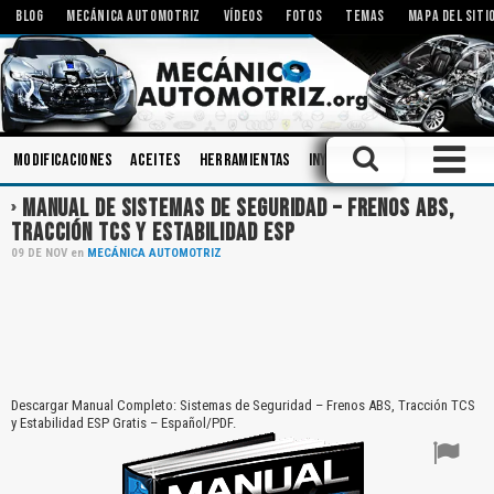
BLOG
MECÁNICA AUTOMOTRIZ
VÍDEOS
FOTOS
TEMAS
MAPA DEL SITI
Modificaciones
Aceites
Herramientas
Inyectores
Sistemas de A
MANUAL DE SISTEMAS DE SEGURIDAD – FRENOS ABS,
TRACCIÓN TCS Y ESTABILIDAD ESP
09
DE
NOV
en
MECÁNICA AUTOMOTRIZ
Descargar Manual Completo: Sistemas de Seguridad – Frenos ABS, Tracción TCS
y Estabilidad ESP Gratis – Español/PDF.