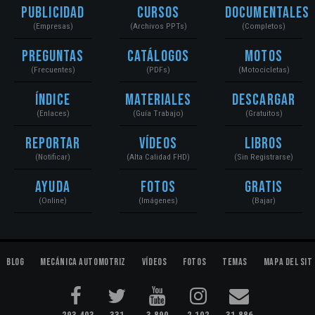
Publicidad
Cursos
Documentales
(Empresas)
(Archivos PPTs)
(Completos)
Preguntas
Catálogos
Motos
(Frecuentes)
(PDFs)
(Motocicletas)
Índice
Materiales
Descargar
(Enlaces)
(Guía Trabajo)
(Gratuitos)
Reportar
Vídeos
Libros
(Notificar)
(Alta Calidad FHD)
(Sin Registrarse)
Ayuda
Fotos
Gratis
(Online)
(Imágenes)
(Bajar)
Blog
Mecánica Automotriz
Vídeos
Fotos
Temas
Mapa del Sit
293,403
331
3,890
2,102
31,886