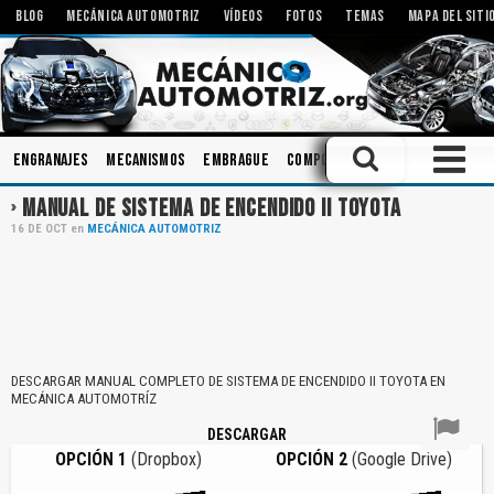
BLOG
MECÁNICA AUTOMOTRIZ
VÍDEOS
FOTOS
TEMAS
MAPA DEL SITI
Engranajes
Mecanismos
Embrague
Componentes
Modificacione
MANUAL DE SISTEMA DE ENCENDIDO II TOYOTA
16
DE
OCT
en
MECÁNICA AUTOMOTRIZ
DESCARGAR MANUAL COMPLETO DE SISTEMA DE ENCENDIDO II TOYOTA EN
MECÁNICA AUTOMOTRÍZ
DESCARGAR
OPCIÓN 1
(Dropbox)
OPCIÓN 2
(Google Drive)