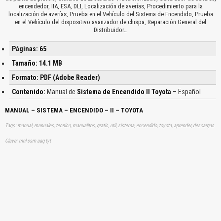
encendedor, IIA, ESA, DLI, Localización de averías, Procedimiento para la
localización de averías, Prueba en el Vehículo del Sistema de Encendido, Prueba
en el Vehículo del dispositivo avanzador de chispa, Reparación General del
Distribuidor…
Páginas: 65
Tamaño: 14.1 MB
Formato: PDF (Adobe Reader)
Contenido:
Manual de
Sistema de Encendido II Toyota
– Español
MANUAL – SISTEMA – ENCENDIDO – II – TOYOTA
Tags: manual, manuales, tecnico, manualitos, gratis, util, sistema, encendido, toyota, aprender, descargas
Clave: mnl ssm aaq tyt