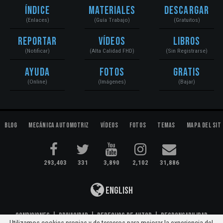
Índice
Materiales
Descargar
(Enlaces)
(Guía Trabajo)
(Gratuitos)
Reportar
Vídeos
Libros
(Notificar)
(Alta Calidad FHD)
(Sin Registrarse)
Ayuda
Fotos
Gratis
(Online)
(Imágenes)
(Bajar)
Blog
Mecánica Automotriz
Vídeos
Fotos
Temas
Mapa del Sit
293,403
331
3,890
2,102
31,886
English
Condiciones
|
Privacidad
|
Derechos de Autor
|
Responsabilidad