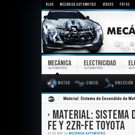
BLOG
MECÁNICA AUTOMOTRIZ
VÍDEOS
FOTOS
MECÁNICA
ELECTRICIDAD
EL
AUTOMOTRIZ
AUTOMOTRIZ
AUT
Motor
Chasis
Dirección
Inicio
Material: Sistema de Encendido de Mot
MATERIAL: SISTEMA 
FE Y 2ZR-FE TOYOTA
04
DE
MAY
en
MECÁNICA AUTOMOTRIZ