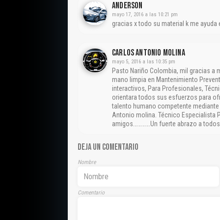
Anderson
mayo 17, 2016 a las 10:21 pm
gracias x todo su material k me ayuda
CARLOS ANTONIO MOLINA
mayo 5, 2016 a las 10:35 pm
Pasto Nariño Colombia, mil gracias a
mano limpia en Mantenimiento Preventi
interactivos, Para Profesionales, Técn
orientara todos sus esfuerzos para ofr
talento humano competente mediante la
Antonio molina. Técnico Especialista 
amigos………….Un fuerte abrazo a todos…
DEJA UN COMENTARIO
Nombre
Comentario