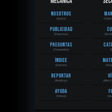
MECÁNICA
SEC
Nosotros
Ma
(Datos)
(Talle
Publicidad
C
(Empresas)
(Arch
Preguntas
Cat
(Frecuentes)
(
Índice
Mat
(Enlaces)
(Guí
Reportar
V
(Notificar)
(Alta 
Ayuda
F
(Online)
(Im