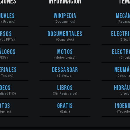
CIONES
INFORMACIÓN
TEM
nuales
Wikipedia
Mecán
r y Usuario)
(Documentos)
(Repara
ursos
Documentales
Electri
ivos PPTs)
(Completos)
(Eléctr
álogos
Motos
Electr
PDFs)
(Motocicletas)
(Circui
eriales
Descargar
Neumá
a Trabajo)
(Gratuitos)
(Capacit
ídeos
Libros
Hidráu
Calidad FHD)
(Sin Registrarse)
(Líquid
otos
Gratis
Ingeni
ágenes)
(Bajar)
(Tecnolo