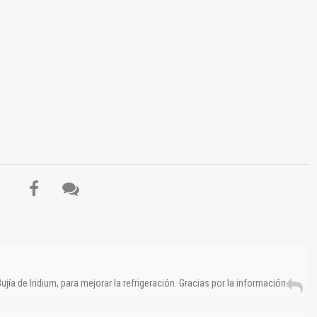
El Título es incorrecto según el contenido.
Texto o Imagen de portada son erróneos.
No carga o no se visualiza el contenido.
Reportar otro tipo de error...
Bujía de Iridium, para mejorar la refrigeración. Gracias por la información.