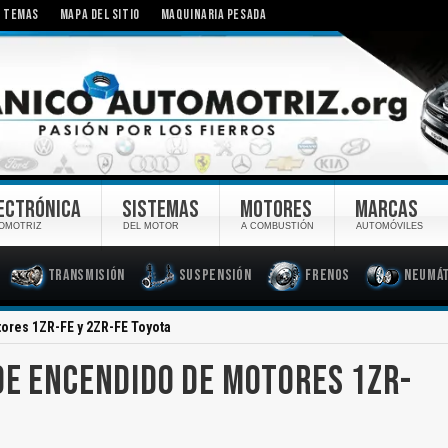
TEMAS
MAPA DEL SITIO
MAQUINARIA PESADA
ECTRÓNICA
SISTEMAS
MOTORES
MARCAS
OMOTRIZ
DEL MOTOR
A COMBUSTIÓN
AUTOMÓVILES
Transmisión
Suspensión
Frenos
Neumát
ores 1ZR-FE y 2ZR-FE Toyota
DE ENCENDIDO DE MOTORES 1ZR-