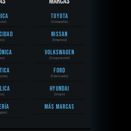
AS
MARCAS
ica
Toyota
ción)
(Compañía)
cidad
Nissan
ico)
(Empresa)
ónica
Volkswagen
tos)
(Corporación)
tica
Ford
ación)
(Fabricante)
lica
Hyundai
os)
(Grupo)
ería
Más Marcas
gías)