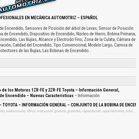
OFESIONALES EN MECÁNICA AUTOMOTRIZ – ESPAÑOL
 de Encendido, Sensores de Posición del árbol de Levas, Sensor de Posición
na de Encendido, Dispositivo de Encendido, Núcleo de Hierro, Bobina Primaria,
Encendido, Las Bujías, Alcance y Electrodo Fino, Zona de la Culata, Cámara de
ación, Calidad del Encendido, Tipo Convencional, Modelo Largo, Camisa de
otectores de las Bujías, Las Bobinas de Encendido…
 de los Motores 1ZR-FE y 2ZR-FE Toyota – Información General,
 de Encendido – Nuevas Características
– Información
– TOYOTA – INFORMACIÓN GENERAL – CONJUNTO DE LA BOBINA DE ENCEND
Tags: material, materiales, utilidad, utilitario, archivo, documento, instrucciones, libros, instrucción, gratuito, gratuitos, capacitación, capacitaciones, información, datos, gratis, descargar, sistemas, encendidos, arranques, caracteristicas, toyotas, descripciones, aprender, descargas