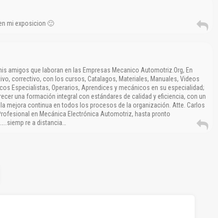
 en mi exposicion 🙂
 mis amigos que laboran en las Empresas Mecanico Automotriz.Org, En
vo, correctivo, con los cursos, Catalagos, Materiales, Manuales, Videos
icos Especialistas, Operarios, Aprendices y mecánicos en su especialidad;
ecer una formación integral con estándares de calidad y eficiencia, con un
 mejora continua en todos los procesos de la organización. Atte. Carlos
Profesional en Mecánica Electrónica Automotriz, hasta pronto
..siemp re a distancia…