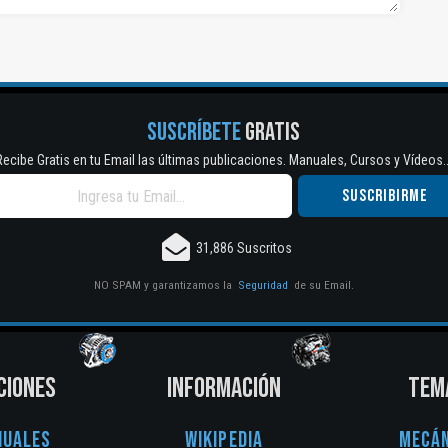
SUSCRÍBETE
GRATIS
Recibe Gratis en tu Email las últimas publicaciones. Manuales, Cursos y Vídeos..
31,886 Suscritos
NO SPAM y garantizamos la
Seguridad
de su Email.
CIONES
INFORMACIÓN
TEM
nuales
Wikipedia
Mecán