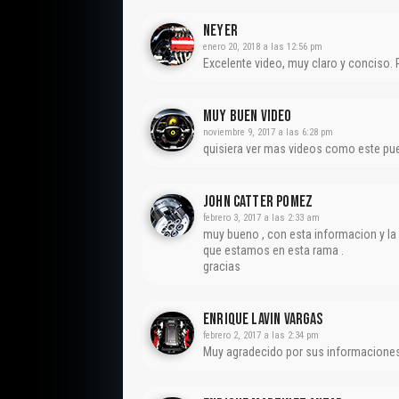
NEYER
enero 20, 2018 a las 12:56 pm
Excelente video, muy claro y conciso. 
Muy Buen Video
noviembre 9, 2017 a las 6:28 pm
quisiera ver mas videos como este pu
John Catter Pomez
febrero 3, 2017 a las 2:33 am
muy bueno , con esta informacion y la 
que estamos en esta rama .
gracias
Enrique Lavin Vargas
febrero 2, 2017 a las 2:34 pm
Muy agradecido por sus informaciones,