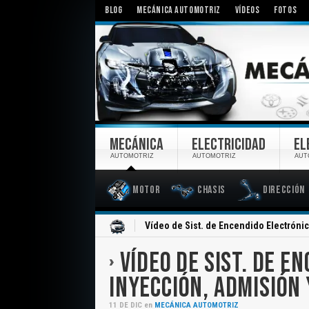
BLOG
MECÁNICA AUTOMOTRIZ
VÍDEOS
FOTOS
MECÁNICA
ELECTRICIDAD
EL
AUTOMOTRIZ
AUTOMOTRIZ
AUT
Motor
Chasis
Dirección
Inicio
Vídeo de Sist. de Encendido Electróni
VÍDEO DE SIST. DE E
INYECCIÓN, ADMISIÓN 
11
DE
DIC
en
MECÁNICA AUTOMOTRIZ