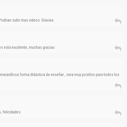
Podrian subir mas videos. Gracias
es esta excelente, muchas gracias
El Título es incorrecto según el contenido.
Texto o Imagen de portada son erróneos.
No carga o no se visualiza el contenido.
maravillosa forma didactica de enseñar , sera muy positivo para todos los
Reportar otro tipo de error...
 felicidades.