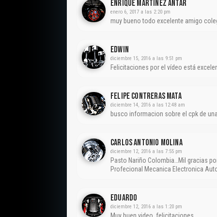
Enrique Martinez Antar
enero 6, 2017 a las 2:20 pm
muy bueno todo excelente amigo cole
Edwin
diciembre 15, 2016 a las 9:51 pm
Felicitaciones por el vídeo está excele
Felipe Contreras Mata
diciembre 14, 2016 a las 12:48 am
busco informacion sobre el cpk de una
CARLOS ANTONIO MOLINA
diciembre 12, 2016 a las 7:55 pm
Pasto Nariño Colombia…Mil gracias por
Profecional Mecanica Electronica Au
EDUARDO
diciembre 12, 2016 a las 1:20 pm
Muy buen video ,felicitaciones