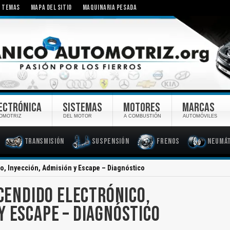
TEMAS
MAPA DEL SITIO
MAQUINARIA PESADA
ECTRÓNICA
SISTEMAS
MOTORES
MARCAS
OMOTRIZ
DEL MOTOR
A COMBUSTIÓN
AUTOMÓVILES
Transmisión
Suspensión
Frenos
Neumát
co, Inyección, Admisión y Escape – Diagnóstico
NCENDIDO ELECTRÓNICO,
Y ESCAPE – DIAGNÓSTICO