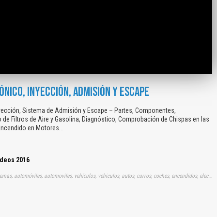
NICO, INYECCIÓN, ADMISIÓN Y ESCAPE
nyección, Sistema de Admisión y Escape – Partes, Componentes,
o de Filtros de Aire y Gasolina, Diagnóstico, Comprobación de Chispas en las
 Encendido en Motores…
ídeos 2016
Tags: videos, vídeos, videito, audio, visual, gratis, gratuito, sistemas, automóviles, automoviles, vehículos, vehiculos, autos, carros, coches, encendidos, electrónicos, electrónicas, electronicos, electronicas, inyecciones, inyectivos, inyectivas, inyectores, inyectoras, admisiones, escapes, limpiezas, aires, gasolinas, admisiones, escapes, diagnósticos, diagnosticos, elementos, piezas