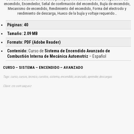
encendido, Encendedor, Señal de confirmación del encendido, Bujía de encendido,
Mecanismo de encendido, Rendimiento del encendido, Forma del electrodo y
rendimiento de descarga, Hueco de la bujía y voltaje requerido…
Páginas: 40
Tamaño: 2.09 MB
Formato: PDF (Adobe Reader)
Contenido:
Curso de
Sistema de Encendido Avanzado de
Combustión Interna de Mecánica Automotriz
– Español
CURSO – SISTEMA – ENCENDIDO – AVANZADO
Tags: curso, cursos, tecnico, cursitos, sistema, encendido, avanzado, aprender, descargas
Clave: crs ssm aaq avz