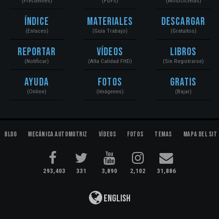
(Frecuentes)
(PDFs)
(Motocicletas)
Índice
Materiales
Descargar
(Enlaces)
(Guía Trabajo)
(Gratuitos)
Reportar
Vídeos
Libros
(Notificar)
(Alta Calidad FHD)
(Sin Registrarse)
Ayuda
Fotos
Gratis
(Online)
(Imágenes)
(Bajar)
Blog
Mecánica Automotriz
Vídeos
Fotos
Temas
Mapa del Sit
293,403
331
3,890
2,102
31,886
English