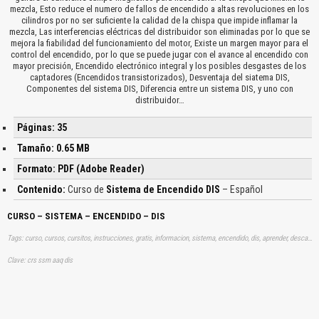
mezcla, Esto reduce el numero de fallos de encendido a altas revoluciones en los
cilindros por no ser suficiente la calidad de la chispa que impide inflamar la
mezcla, Las interferencias eléctricas del distribuidor son eliminadas por lo que se
mejora la fiabilidad del funcionamiento del motor, Existe un margen mayor para el
control del encendido, por lo que se puede jugar con el avance al encendido con
mayor precisión, Encendido electrónico integral y los posibles desgastes de los
captadores (Encendidos transistorizados), Desventaja del siatema DIS,
Componentes del sistema DIS, Diferencia entre un sistema DIS, y uno con
distribuidor…
Páginas: 35
Tamaño: 0.65 MB
Formato: PDF (Adobe Reader)
Contenido:
Curso de
Sistema de Encendido DIS
– Español
CURSO – SISTEMA – ENCENDIDO – DIS
Tags: curso, cursos, cursitos, instrucciones, gratis, informacion, sistema, encendido, dis, aprender, descargas
Clave: crs ssm aaq dis