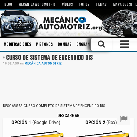
BLOG
MECÁNICA AUTOMOTRIZ
VÍDEOS
FOTOS
TEMAS
MAPA DEL SITI
Modificaciones
Pistones
Bombas
Engranajes
Embrague
Compo
CURSO DE SISTEMA DE ENCENDIDO DIS
10
DE
AGO
en
MECÁNICA AUTOMOTRIZ
DESCARGAR CURSO COMPLETO DE SISTEMA DE ENCENDIDO DIS
DESCARGAR
OPCIÓN 1
(Google Drive)
OPCIÓN 2
(Box)