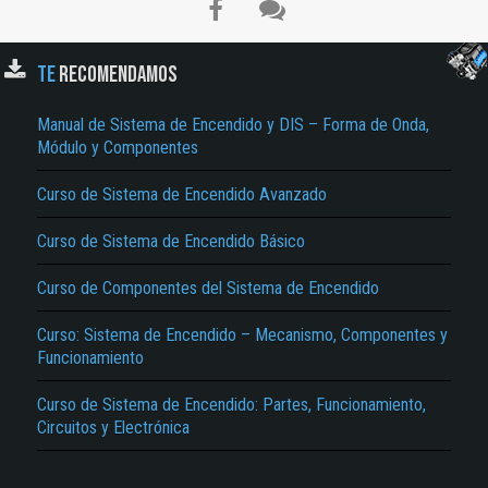
TE
RECOMENDAMOS
Manual de Sistema de Encendido y DIS – Forma de Onda,
Módulo y Componentes
Curso de Sistema de Encendido Avanzado
El Título es incorrecto según el contenido.
Curso de Sistema de Encendido Básico
Texto o Imagen de portada son erróneos.
Curso de Componentes del Sistema de Encendido
No carga o no se visualiza el contenido.
Curso: Sistema de Encendido – Mecanismo, Componentes y
Reportar otro tipo de error...
Funcionamiento
Curso de Sistema de Encendido: Partes, Funcionamiento,
Circuitos y Electrónica