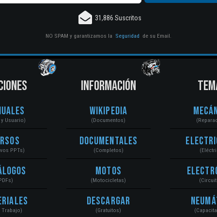
31,886 Suscritos
NO SPAM y garantizamos la
Seguridad
de su Email.
CIONES
INFORMACIÓN
TEM
nuales
Wikipedia
Mecán
r y Usuario)
(Documentos)
(Repara
ursos
Documentales
Electri
ivos PPTs)
(Completos)
(Eléctr
álogos
Motos
Electr
PDFs)
(Motocicletas)
(Circui
eriales
Descargar
Neumá
a Trabajo)
(Gratuitos)
(Capacit