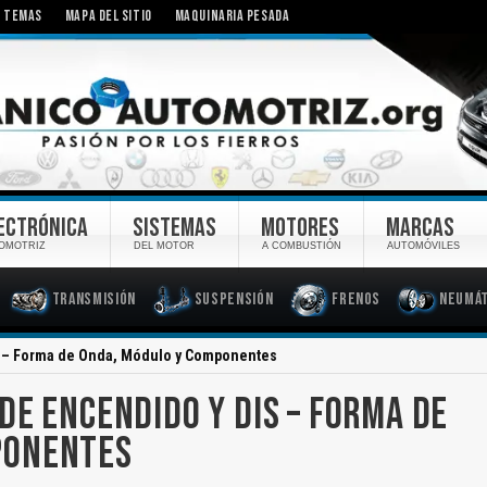
TEMAS
MAPA DEL SITIO
MAQUINARIA PESADA
ECTRÓNICA
SISTEMAS
MOTORES
MARCAS
OMOTRIZ
DEL MOTOR
A COMBUSTIÓN
AUTOMÓVILES
Transmisión
Suspensión
Frenos
Neumát
S – Forma de Onda, Módulo y Componentes
DE ENCENDIDO Y DIS – FORMA DE
PONENTES