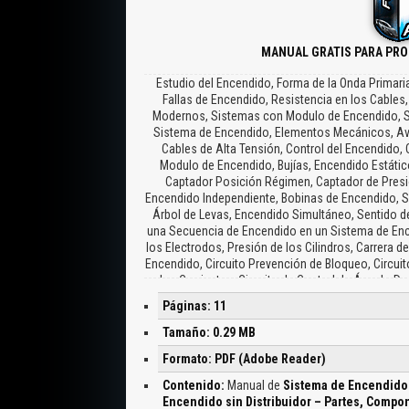
MANUAL GRATIS PARA PRO
Estudio del Encendido, Forma de la Onda Primari
Fallas de Encendido, Resistencia en los Cable
Modernos, Sistemas con Modulo de Encendido, Sis
Sistema de Encendido, Elementos Mecánicos, Avería
Cables de Alta Tensión, Control del Encendido, 
Modulo de Encendido, Bujías, Encendido Estáti
Captador Posición Régimen, Captador de Presión
Encendido Independiente, Bobinas de Encendido, S
Árbol de Levas, Encendido Simultáneo, Sentido d
una Secuencia de Encendido en un Sistema de Ence
los Electrodos, Presión de los Cilindros, Carrera d
Encendido, Circuito Prevención de Bloqueo, Circuit
sobre Corrientes, Circuito de Control de Ángulo Dw
de Corriente Constante, Inyector, Bobina con
Páginas: 11
Encendido, Tipo de Encendido, Conexión Cable de A
Tamaño: 0.29 MB
Formato: PDF (Adobe Reader)
Contenido:
Manual de
Sistema de Encendido 
Encendido sin Distribuidor – Partes, Comp