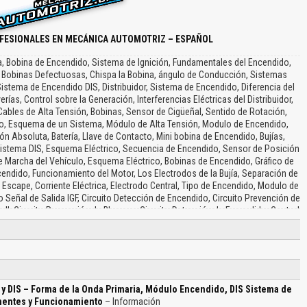
FESIONALES EN MECÁNICA AUTOMOTRIZ – ESPAÑOL
a, Bobina de Encendido, Sistema de Ignición, Fundamentales del Encendido,
s, Bobinas Defectuosas, Chispa la Bobina, ángulo de Conducción, Sistemas
tema de Encendido DIS, Distribuidor, Sistema de Encendido, Diferencia del
s, Control sobre la Generación, Interferencias Eléctricas del Distribuidor,
Cables de Alta Tensión, Bobinas, Sensor de Cigüeñal, Sentido de Rotación,
co, Esquema de un Sistema, Módulo de Alta Tensión, Modulo de Encendido,
 Absoluta, Batería, Llave de Contacto, Mini bobina de Encendido, Bujías,
istema DIS, Esquema Eléctrico, Secuencia de Encendido, Sensor de Posición
e Marcha del Vehículo, Esquema Eléctrico, Bobinas de Encendido, Gráfico de
ndido, Funcionamiento del Motor, Los Electrodos de la Bujía, Separación de
e Escape, Corriente Eléctrica, Electrodo Central, Tipo de Encendido, Modulo de
o Señal de Salida IGF, Circuito Detección de Encendido, Circuito Prevención de
ell, Circuito Prevención de Bloqueo, Circuito Detección de Encendido, Control
 Modulo de Encendido Integrado, Secuencia de Encendido, Las Bobinas de
lta Tensión para la otra Bujía, Bobinado Secundaria, Conector de la Bobina,
Masa…
y DIS – Forma de la Onda Primaria, Módulo Encendido, DIS Sistema de
onentes y Funcionamiento
– Información