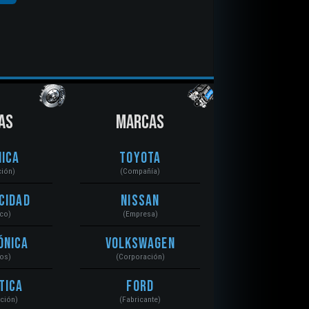
AS
MARCAS
ica
Toyota
ción)
(Compañía)
cidad
Nissan
ico)
(Empresa)
ónica
Volkswagen
tos)
(Corporación)
tica
Ford
ación)
(Fabricante)