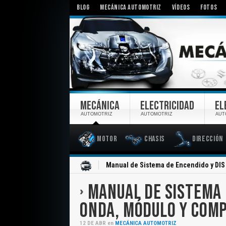
BLOG
MECÁNICA AUTOMOTRIZ
VÍDEOS
FOTOS
MECÁNICA
ELECTRICIDAD
EL
AUTOMOTRIZ
AUTOMOTRIZ
AUT
Motor
Chasis
Dirección
Inicio
Manual de Sistema de Encendido y DI
MANUAL DE SISTEMA 
ONDA, MÓDULO Y COM
12
DE
ABR
en
MECÁNICA AUTOMOTRIZ