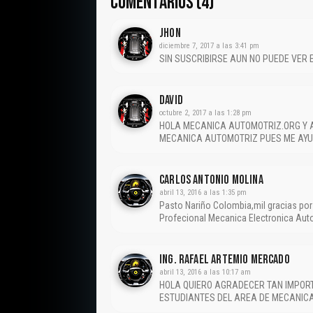
COMENTARIOS (4)
JHON
diciembre 7, 2017 a las 3:41 pm
SIN SUSCRIBIRSE AUN NO PUEDE VER 
David
octubre 2, 2017 a las 1:28 pm
HOLA MECANICA AUTOMOTRIZ.ORG Y A
MECANICA AUTOMOTRIZ PUES ME AYU
CARLOS ANTONIO MOLINA
abril 13, 2016 a las 1:35 pm
Pasto Nariño Colombia,mil gracias por
Profecional Mecanica Electronica Auto
Ing. Rafael Artemio Mercado
abril 13, 2016 a las 10:17 am
HOLA QUIERO AGRADECER TAN IMPOR
ESTUDIANTES DEL AREA DE MECANIC