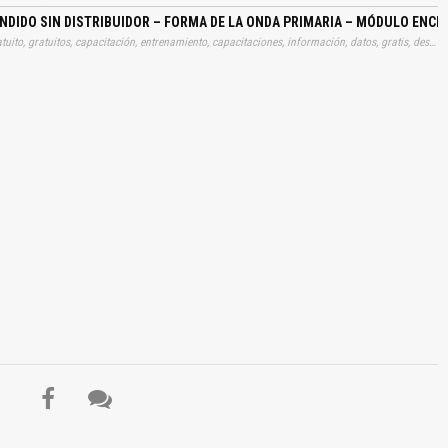
ENDIDO SIN DISTRIBUIDOR – FORMA DE LA ONDA PRIMARIA – MÓDULO EN
Tags: manual, manuales, instrucciones, libros, instrucción, gratuito, gratuitos, capacitación, entrenamiento, capacitaciones, información, datos, gratis, descargar, vehículo, vehículos, autos, auto, coche, coches, automóvil, automovil, automóviles, automoviles, encendidos, encendidas, arranques, formas, ondas, primarias, módulos, modulos, distribuidores, descargas, automotrices
El Título es incorrecto según el contenido.
Texto o Imagen de portada son erróneos.
No carga o no se visualiza el contenido.
Reportar otro tipo de error...