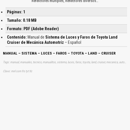
Refelctores múltiples, Reflectores diversos…
Páginas: 1
Tamaño: 0.18 MB
Formato: PDF (Adobe Reader)
Contenido:
Manual de
Sistema de Luces y Faros de Toyota Land
Cruiser de Mecánica Automotríz
– Español
MANUAL – SISTEMA – LUCES – FAROS – TOYOTA – LAND – CRUISER
Tags: manual, manuales, tecnico, manualitos, sistema, luces, faros, toyota, land, cruiser, mecanica, automotriz, aprender, descargas
Clave: mnl ssm frs tyt tlc