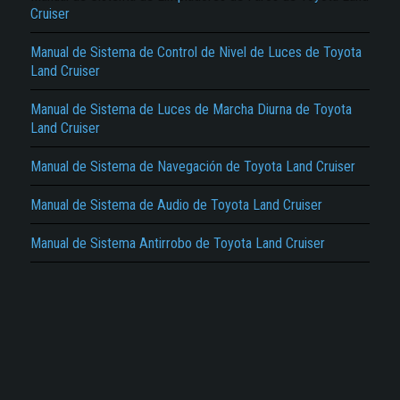
Cruiser
Manual de Sistema de Control de Nivel de Luces de Toyota
Land Cruiser
Manual de Sistema de Luces de Marcha Diurna de Toyota
Land Cruiser
El Título es incorrecto según el contenido.
Texto o Imagen de portada son erróneos.
Manual de Sistema de Navegación de Toyota Land Cruiser
No carga o no se visualiza el contenido.
Manual de Sistema de Audio de Toyota Land Cruiser
Reportar otro tipo de error...
Manual de Sistema Antirrobo de Toyota Land Cruiser