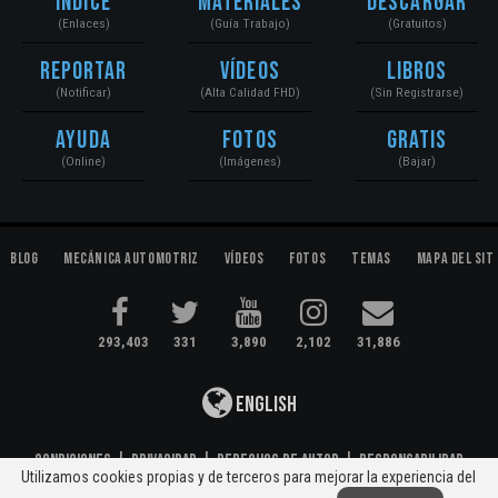
Índice
Materiales
Descargar
(Enlaces)
(Guía Trabajo)
(Gratuitos)
Reportar
Vídeos
Libros
(Notificar)
(Alta Calidad FHD)
(Sin Registrarse)
Ayuda
Fotos
Gratis
(Online)
(Imágenes)
(Bajar)
Blog
Mecánica Automotriz
Vídeos
Fotos
Temas
Mapa del Sit
293,403
331
3,890
2,102
31,886
English
Condiciones
|
Privacidad
|
Derechos de Autor
|
Responsabilidad
Utilizamos cookies propias y de terceros para mejorar la experiencia del