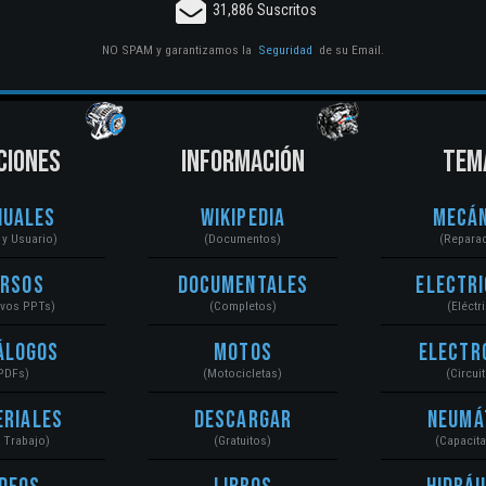
31,886 Suscritos
NO SPAM y garantizamos la
Seguridad
de su Email.
CIONES
INFORMACIÓN
TEM
nuales
Wikipedia
Mecán
r y Usuario)
(Documentos)
(Repara
ursos
Documentales
Electri
ivos PPTs)
(Completos)
(Eléctr
álogos
Motos
Electr
PDFs)
(Motocicletas)
(Circui
eriales
Descargar
Neumá
a Trabajo)
(Gratuitos)
(Capacit