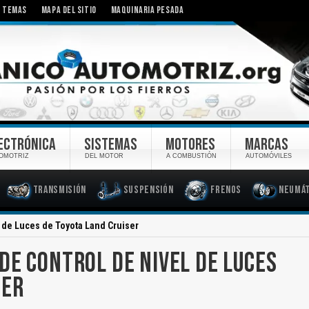
TEMAS
MAPA DEL SITIO
MAQUINARIA PESADA
ECTRÓNICA
SISTEMAS
MOTORES
MARCAS
OMOTRIZ
DEL MOTOR
A COMBUSTIÓN
AUTOMÓVILES
Transmisión
Suspensión
Frenos
Neumát
 de Luces de Toyota Land Cruiser
DE CONTROL DE NIVEL DE LUCES
SER