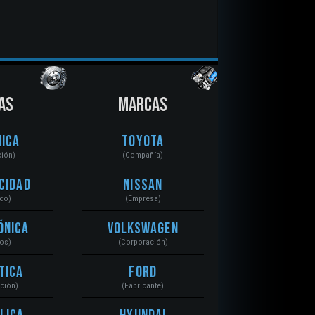
AS
MARCAS
ica
Toyota
ción)
(Compañía)
cidad
Nissan
ico)
(Empresa)
ónica
Volkswagen
tos)
(Corporación)
tica
Ford
ación)
(Fabricante)