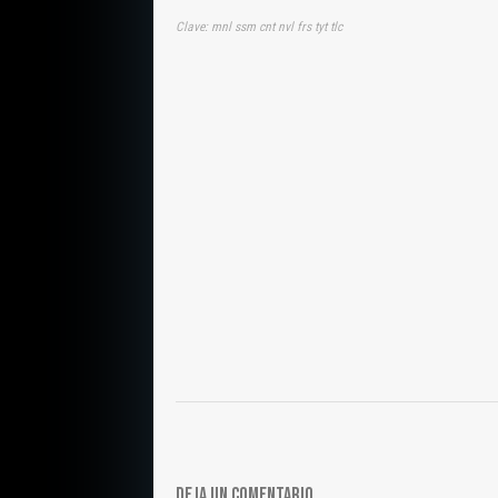
Clave: mnl ssm cnt nvl frs tyt tlc
DEJA UN COMENTARIO