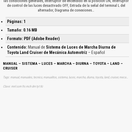
las condiciones generales, Interruptor de encendido en la posición ON, Interruptor
de control de las luces desactivado OFF, Entrada de la señal del terminal L del
alternador, Diagrama de conexiones…
Páginas: 1
Tamaño: 0.16 MB
Formato: PDF (Adobe Reader)
Contenido:
Manual de
Sistema de Luces de Marcha Diurna de
Toyota Land Cruiser de Mecánica Automotríz
– Español
MANUAL – SISTEMA – LUCES – MARCHA – DIURNA – TOYOTA – LAND –
CRUISER
Tags: manual, manuales, tecnico, manualitos, sistema, luces, marcha, diurna, toyota, land, cruiser, mecanica, automotriz, aprender, descargas
Clave: mnl ssm frs mch drn tyt tlc