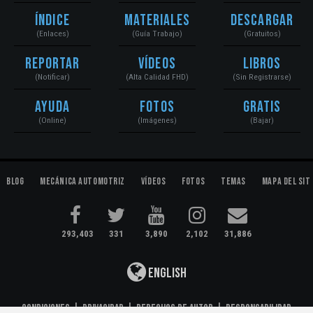
Índice
Materiales
Descargar
(Enlaces)
(Guía Trabajo)
(Gratuitos)
Reportar
Vídeos
Libros
(Notificar)
(Alta Calidad FHD)
(Sin Registrarse)
Ayuda
Fotos
Gratis
(Online)
(Imágenes)
(Bajar)
Blog
Mecánica Automotriz
Vídeos
Fotos
Temas
Mapa del Sit
293,403
331
3,890
2,102
31,886
English
Condiciones
|
Privacidad
|
Derechos de Autor
|
Responsabilidad