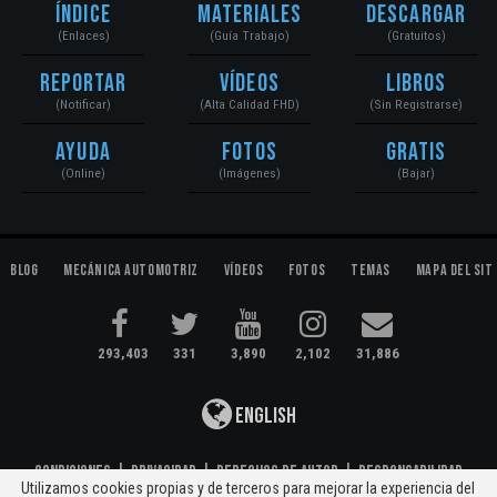
Índice
Materiales
Descargar
(Enlaces)
(Guía Trabajo)
(Gratuitos)
Reportar
Vídeos
Libros
(Notificar)
(Alta Calidad FHD)
(Sin Registrarse)
Ayuda
Fotos
Gratis
(Online)
(Imágenes)
(Bajar)
Blog
Mecánica Automotriz
Vídeos
Fotos
Temas
Mapa del Sit
293,403
331
3,890
2,102
31,886
English
Condiciones
|
Privacidad
|
Derechos de Autor
|
Responsabilidad
Utilizamos cookies propias y de terceros para mejorar la experiencia del