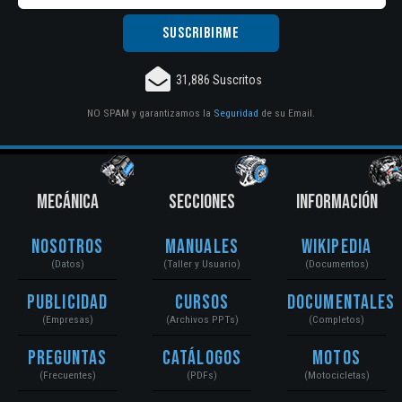
31,886 Suscritos
NO SPAM y garantizamos la
Seguridad
de su Email.
MECÁNICA
SECCIONES
INFORMACIÓN
Nosotros
Manuales
Wikipedia
(Datos)
(Taller y Usuario)
(Documentos)
Publicidad
Cursos
Documentales
(Empresas)
(Archivos PPTs)
(Completos)
Preguntas
Catálogos
Motos
(Frecuentes)
(PDFs)
(Motocicletas)