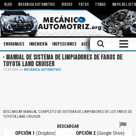
BLOG
MECÁNICA AUTOMOTRIZ
VÍDEOS
FOTOS
TEMAS
MAPA DEL SITI
Engranajes
Ingeniería
Inspecciones
Aceites
Diagnóstico
Sist
MANUAL DE SISTEMA DE LIMPIADORES DE FAROS DE
TOYOTA LAND CRUISER
15
DE
NOV
en
MECÁNICA AUTOMOTRIZ
DESCARGAR MANUAL COMPLETO DE SISTEMA DE LIMPIADORES DE LOS FAROS DE
TOYOTA LAND CRUISER
DESCARGAR
OPCIÓN 1
(Dropbox)
OPCIÓN 2
(Google Drive)