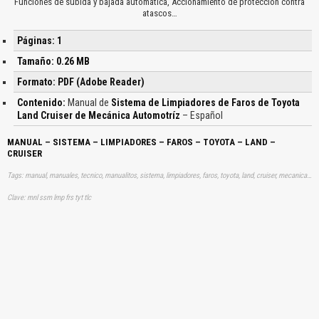
Funciones de subida y bajada automática, Accionamiento de protección contra
atascos…
Páginas: 1
Tamaño: 0.26 MB
Formato: PDF (Adobe Reader)
Contenido:
Manual de
Sistema de Limpiadores de Faros de Toyota
Land Cruiser de Mecánica Automotríz
– Español
MANUAL – SISTEMA – LIMPIADORES – FAROS – TOYOTA – LAND –
CRUISER
Tags: manual, manuales, tecnico, manualitos, sistema, limpiadores, faros, toyota, land, cruiser, mecanica, automotriz, aprender, descargas
Clave: mnl ssm lmp frs tyt tlc